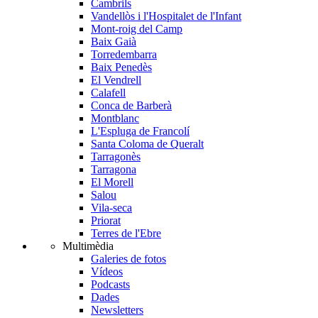
Cambrils
Vandellòs i l'Hospitalet de l'Infant
Mont-roig del Camp
Baix Gaià
Torredembarra
Baix Penedès
El Vendrell
Calafell
Conca de Barberà
Montblanc
L'Espluga de Francolí
Santa Coloma de Queralt
Tarragonès
Tarragona
El Morell
Salou
Vila-seca
Priorat
Terres de l'Ebre
Multimèdia
Galeries de fotos
Vídeos
Podcasts
Dades
Newsletters