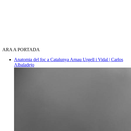
ARA A PORTADA
Anatomia del foc a Catalunya
Arnau Urgell i Vidal | Carlos
Albaladejo