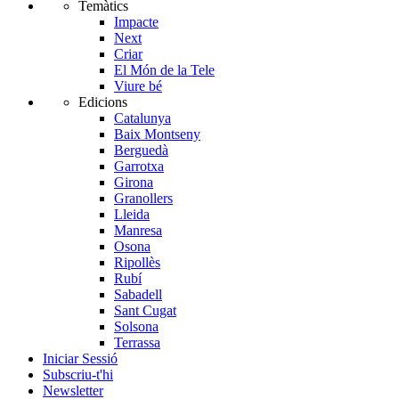
Temàtics
Impacte
Next
Criar
El Món de la Tele
Viure bé
Edicions
Catalunya
Baix Montseny
Berguedà
Garrotxa
Girona
Granollers
Lleida
Manresa
Osona
Ripollès
Rubí
Sabadell
Sant Cugat
Solsona
Terrassa
Iniciar Sessió
Subscriu-t'hi
Newsletter