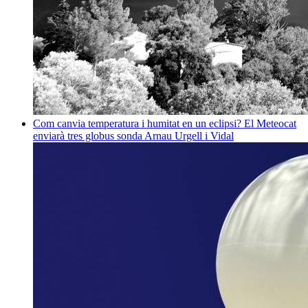
Com canvia temperatura i humitat en un eclipsi? El Meteocat
enviarà tres globus sonda
Arnau Urgell i Vidal