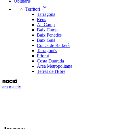
Obituaris
expand_more
Territori
Tarragona
Reus
Alt Camp
Baix Camp
Baix Penedès
Baix Gaià
Conca de Barberà
Tarragonès
Priorat
Costa Daurada
Àrea Metropolitana
Terres de l'Ebre
ara mateix