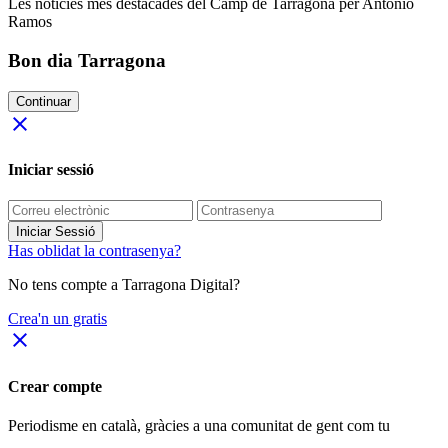
Les notícies més destacades del Camp de Tarragona per Antonio
Ramos
Bon dia Tarragona
Continuar
close
Iniciar sessió
Iniciar Sessió
Has oblidat la contrasenya?
No tens compte a Tarragona Digital?
Crea'n un gratis
close
Crear compte
Periodisme
en català
, gràcies a una comunitat de gent com tu