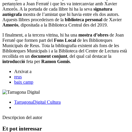
pertanyien a Joan Ferraté i que les va intercanviar amb Xavier
Amorós. A la portada de cada llibre hi ha la seva
signatura
autògrafa
mostra de l’amistat que hi havia entre els dos autors.
Aquests llibres procedeixen de la
biblioteca personal
de Xavier
Amorós
, dipositada a la Biblioteca Central des del 2019.
I finalment, a la tercera vitrina, hi ha una
mostra d’obres
de Joan
Ferraté que formen part del
Fons Local
de les Biblioteques
Municipals de Reus. Tota la bibliografia existent als fons de les
Biblioteques Municipals i a la Biblioteca del Centre de Lectura està
recollida en un
document conjunt
, del qual cal destacar la
introducció
feta per
Ramon Gomis
.
Arxivat a
reus
baix camp
TarragonaDigital
Cultura
Descripcion del autor
Et pot interessar