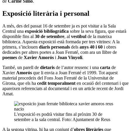
de
Carme Simó
.
Exposició literària i personal
A més, des del passat 16 de setembre ja es pot visitar a la Sala
Central una
exposició bibliogràfica
sobre la seva figura, que estarà
disponible fins al
30 de setembre
, al
vestíbul
de la mateixa
biblioteca. Aquesta exposició està formada per tres vitrines: A la
primera, s’inclouen
diaris personals
dels
anys 40 i 60
i obres
dedicades per altres poetes a Joan Ferraté, com ara un llibre de
poemes
de
Xavier Amorós
i
Joan Vinyoli
.
També, un parell de
dietaris
de l’autor reusenc i una
carta
de
Xavier
Amorós
que li envia a Joan Ferraté el 1999. Tot aquest
material procedeix del Fons Joan Ferraté de la Universitat de
Girona, que els ha
cedit temporalment
en ocasió del centenari i que
apareixen referenciats al documental i en un article recent de Jordi
Amat.
L'exposició es podrà visitar fins al pròxim 30 de
setembre a la sala central. Foto: Ajuntament de Reus
A la segona vitrina, hi ha un conjunt d’
obres literàries
que