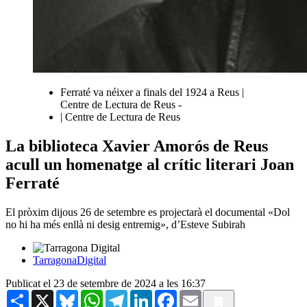
Ferraté va néixer a finals del 1924 a Reus |
Centre de Lectura de Reus -
| Centre de Lectura de Reus
La biblioteca Xavier Amorós de Reus
acull un homenatge al crític literari Joan
Ferraté
El pròxim dijous 26 de setembre es projectarà el documental «Dol
no hi ha més enllà ni desig entremig», d’Esteve Subirah
TarragonaDigital
Publicat el 23 de setembre de 2024 a les 16:37
Share
X
Bluesky
WhatsApp
Telegram
LinkedIn
Facebook
Email