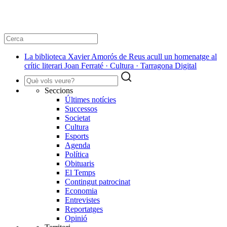
La biblioteca Xavier Amorós de Reus acull un homenatge al
crític literari Joan Ferraté · Cultura · Tarragona Digital
Seccions
Últimes notícies
Successos
Societat
Cultura
Esports
Agenda
Política
Obituaris
El Temps
Contingut patrocinat
Economia
Entrevistes
Reportatges
Opinió