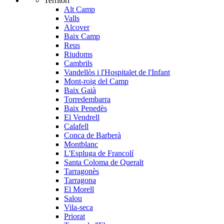
Territori
Alt Camp
Valls
Alcover
Baix Camp
Reus
Riudoms
Cambrils
Vandellòs i l'Hospitalet de l'Infant
Mont-roig del Camp
Baix Gaià
Torredembarra
Baix Penedès
El Vendrell
Calafell
Conca de Barberà
Montblanc
L'Espluga de Francolí
Santa Coloma de Queralt
Tarragonès
Tarragona
El Morell
Salou
Vila-seca
Priorat