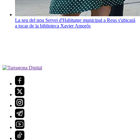
La seu del nou Servei d'Habitatge municipal a Reus s'ubicarà
a tocar de la biblioteca Xavier Amorós