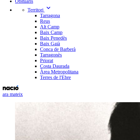
Obituaris
expand_more
Territori
Tarragona
Reus
Alt Camp
Baix Camp
Baix Penedès
Baix Gaià
Conca de Barberà
Tarragonès
Priorat
Costa Daurada
Àrea Metropolitana
Terres de l'Ebre
ara mateix