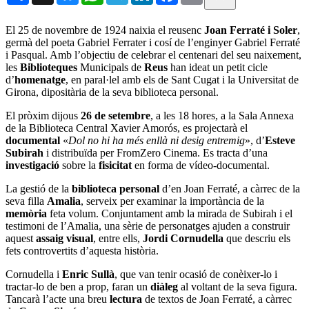
El 25 de novembre de 1924 naixia el reusenc
Joan Ferraté i Soler
,
germà del poeta Gabriel Ferrater i cosí de l’enginyer Gabriel Ferraté
i Pasqual. Amb l’objectiu de celebrar el centenari del seu naixement,
les
Biblioteques
Municipals de
Reus
han ideat un petit cicle
d’
homenatge
, en paral·lel amb els de Sant Cugat i la Universitat de
Girona, dipositària de la seva biblioteca personal.
El pròxim dijous
26 de setembre
, a les 18 hores, a la Sala Annexa
de la Biblioteca Central Xavier Amorós, es projectarà el
documental
«
Dol no hi ha més enllà ni desig entremig
», d’
Esteve
Subirah
i distribuïda per FromZero Cinema. Es tracta d’una
investigació
sobre la
fisicitat
en forma de vídeo-documental.
La gestió de la
biblioteca personal
d’en Joan Ferraté, a càrrec de la
seva filla
Amalia
, serveix per examinar la importància de la
memòria
feta volum. Conjuntament amb la mirada de Subirah i el
testimoni de l’Amalia, una sèrie de personatges ajuden a construir
aquest
assaig visual
, entre ells,
Jordi Cornudella
que descriu els
fets controvertits d’aquesta història.
Cornudella i
Enric Sullà
, que van tenir ocasió de conèixer-lo i
tractar-lo de ben a prop, faran un
diàleg
al voltant de la seva figura.
Tancarà l’acte una breu
lectura
de textos de Joan Ferraté, a càrrec