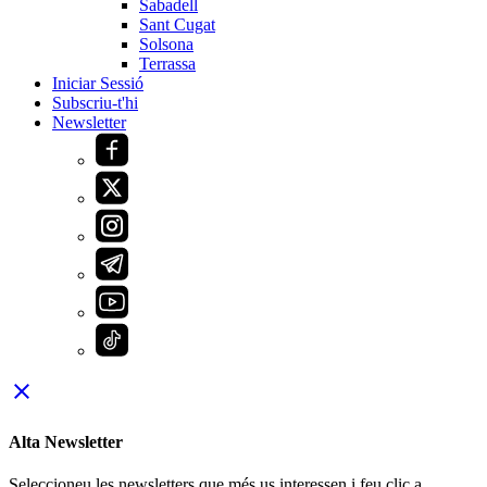
Sabadell
Sant Cugat
Solsona
Terrassa
Iniciar Sessió
Subscriu-t'hi
Newsletter
close
Alta Newsletter
Seleccioneu les newsletters que més us interessen i feu clic a