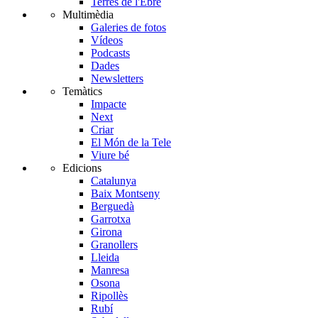
Terres de l'Ebre
Multimèdia
Galeries de fotos
Vídeos
Podcasts
Dades
Newsletters
Temàtics
Impacte
Next
Criar
El Món de la Tele
Viure bé
Edicions
Catalunya
Baix Montseny
Berguedà
Garrotxa
Girona
Granollers
Lleida
Manresa
Osona
Ripollès
Rubí