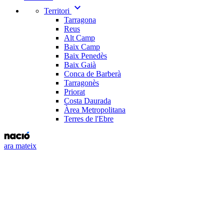
expand_more
Territori
Tarragona
Reus
Alt Camp
Baix Camp
Baix Penedès
Baix Gaià
Conca de Barberà
Tarragonès
Priorat
Costa Daurada
Àrea Metropolitana
Terres de l'Ebre
ara mateix