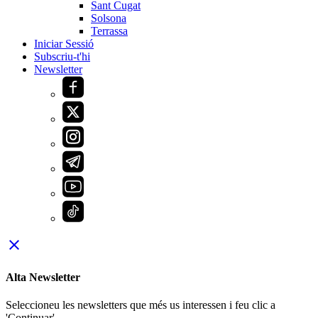
Sant Cugat
Solsona
Terrassa
Iniciar Sessió
Subscriu-t'hi
Newsletter
close
Alta Newsletter
Seleccioneu les newsletters que més us interessen i feu clic a
'Continuar'.