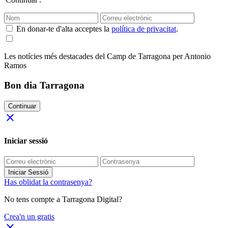
En donar-te d'alta acceptes la
política de privacitat
.
Les notícies més destacades del Camp de Tarragona per Antonio
Ramos
Bon dia Tarragona
Continuar
close
Iniciar sessió
Iniciar Sessió
Has oblidat la contrasenya?
No tens compte a Tarragona Digital?
Crea'n un gratis
close