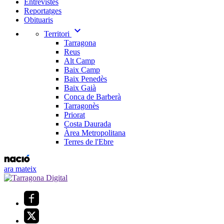
Entrevistes
Reportatges
Obituaris
expand_more
Territori
Tarragona
Reus
Alt Camp
Baix Camp
Baix Penedès
Baix Gaià
Conca de Barberà
Tarragonès
Priorat
Costa Daurada
Àrea Metropolitana
Terres de l'Ebre
ara mateix