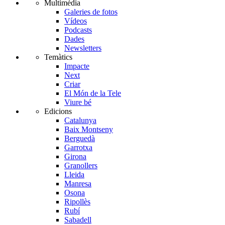
Multimèdia
Galeries de fotos
Vídeos
Podcasts
Dades
Newsletters
Temàtics
Impacte
Next
Criar
El Món de la Tele
Viure bé
Edicions
Catalunya
Baix Montseny
Berguedà
Garrotxa
Girona
Granollers
Lleida
Manresa
Osona
Ripollès
Rubí
Sabadell