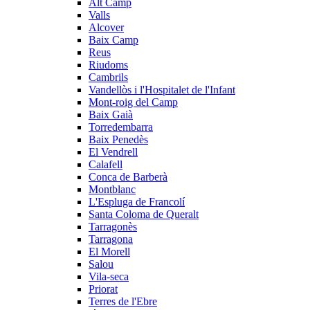
Alt Camp
Valls
Alcover
Baix Camp
Reus
Riudoms
Cambrils
Vandellòs i l'Hospitalet de l'Infant
Mont-roig del Camp
Baix Gaià
Torredembarra
Baix Penedès
El Vendrell
Calafell
Conca de Barberà
Montblanc
L'Espluga de Francolí
Santa Coloma de Queralt
Tarragonès
Tarragona
El Morell
Salou
Vila-seca
Priorat
Terres de l'Ebre