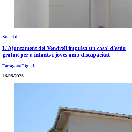
Societat
L'Ajuntament del Vendrell impulsa un casal d'estiu
gratuït per a infants i joves amb discapacitat
TarragonaDigital
16/06/2026