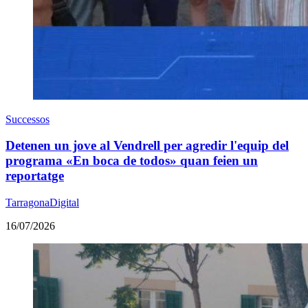
Successos
Detenen un jove al Vendrell per agredir l'equip del
programa «En boca de todos» quan feien un
reportatge
TarragonaDigital
16/07/2026