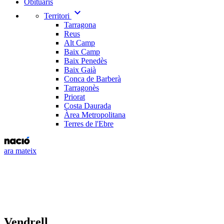
Obituaris
expand_more
Territori
Tarragona
Reus
Alt Camp
Baix Camp
Baix Penedès
Baix Gaià
Conca de Barberà
Tarragonès
Priorat
Costa Daurada
Àrea Metropolitana
Terres de l'Ebre
ara mateix
Vendrell