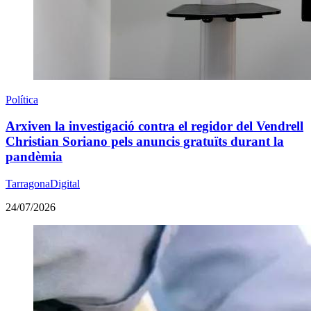
Política
Arxiven la investigació contra el regidor del Vendrell
Christian Soriano pels anuncis gratuïts durant la
pandèmia
TarragonaDigital
24/07/2026