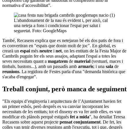
comporten cap garantia de salubritat ni compleixen amb la
normativa d’accessibilitat”.
L'abandonament de la nau és evident i, per això, cal
una neteja a fons i condicionar l'espai per salut i
seguretat. Foto: GoogleMaps
També, Recasens explica que es netejaran bé els dos patis de fora i
es convertiran en "espais que donin molt de joc". En global, es
crearà un
espai
més
neutre
i
net
, on les entitats de la Festa Major de
Cambrils puguin fer els seus assajos, adaptant l'espai a totes les
seves necessitats quant a
magatzem
de
material
(vestuari, maces i
timbals, bastons...), amb un passadís amb
armaris
; i una
sala
de
reunions
. La regidora de Festes parla d'una "demanda històrica que
s'acaba d'engegar".
Treball conjunt, però manca de seguiment
"Els equips d’enginyeria i arquitectura de l’Ajuntament havien fet
un primer esbós, però després es va canviar incorporant les
necessitats de les entitats; tot el disseny es va fer amb elles, es van
modificar els plànols perquè estigués
fet a mida
", ha detallat Teresa
Recasens sobre aquest projecte
pensat conjuntament
. De fet, les
colles van tenir diverses reunions amb l'executiu, tot i que, després