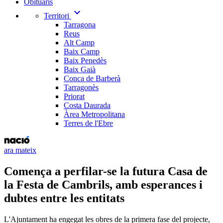
Obituaris
expand_more
Territori
Tarragona
Reus
Alt Camp
Baix Camp
Baix Penedès
Baix Gaià
Conca de Barberà
Tarragonès
Priorat
Costa Daurada
Àrea Metropolitana
Terres de l'Ebre
ara mateix
Comença a perfilar-se la futura Casa de
la Festa de Cambrils, amb esperances i
dubtes entre les entitats
L'Ajuntament ha engegat les obres de la primera fase del projecte,