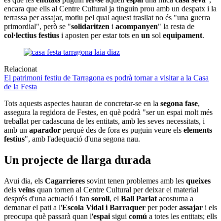
encara que ells al Centre Cultural ja tinguin prou amb un despatx i la
terrassa per assajar, motiu pel qual aquest trasllat no és "una guerra
primordial", però se "
solidaritzen
i
acompanyen
" la resta de
col·lectius festius
i aposten per estar tots en
un
sol
equipament
.
Relacionat
El patrimoni festiu de Tarragona es podrà tornar a visitar a la Casa
de la Festa
Tots aquests aspectes hauran de concretar-se en la
segona fase
,
assegura la regidora de Festes, en què podrà "ser un espai molt més
treballat per cadascuna de les entitats, amb les seves necessitats, i
amb un
aparador
perquè des de fora es puguin veure els
elements
festius
", amb l'adequació d'una segona nau.
Un projecte de llarga durada
Avui dia, els
Cagarrieres
sovint tenen problemes amb les
queixes
dels
veïns
quan tornen al Centre Cultural per deixar el material
després d'una actuació i fan
soroll
, el
Ball Parlat
acostuma a
demanar el pati a l'
Escola Vidal i Barraquer
per poder
assajar
i els
preocupa què passarà quan l'
espai
sigui
comú
a totes les entitats; ells