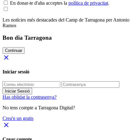
En donar-te d'alta acceptes la
política de privacitat
.
Les notícies més destacades del Camp de Tarragona per Antonio
Ramos
Bon dia Tarragona
Continuar
close
Iniciar sessió
Iniciar Sessió
Has oblidat la contrasenya?
No tens compte a Tarragona Digital?
Crea'n un gratis
close
Crear compte