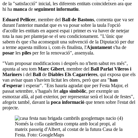
de la "satisfacció" inicial, les diferents entitats coincideixen ara que
hi ha
manca
de
seguiment informatiu
.
Eduard Pellicer
, membre del
Ball de Bastons
, comenta que va ser
durant l'anterior mandat que es va posar sobre la taula l'opció
d'acollir les entitats en aquest espai i primer es va haver de netejar
tota la nau per plantejar-se el seu condicionament. "L'únic que
sabem és que s'ha aconseguit una subvenció de la Diputació per dur
a terme aquesta millora i, com és finalista, l'
Ajuntament
s'ha de
posar
les
piles
per fer la renovació", assenyala.
"Vam proposar modificacions i després no n'hem sabut res més",
apunta al seu torn
Marc Gibert
, membre del
Ball Parlat Vileros i
Mariners
i del
Ball
de
Diables Els Cagarrieres
, qui exposa que els
van avisar quan s'havien licitat les obres, però que ara "
han
d'esperar
i esperar". "Ens hauria agradat que per Festa Major, el
passat setembre, s’hagués fet
algo simbòlic
, per exemple un
esmorzar allà, al pati exterior, per representar serà el local de festes",
afegeix també, davant la
poca informació
que tenen sobre l'estat del
projecte.
Només la colla castellera compta amb local propi, al
mateix passeig d'Albert, al costat de la futura Casa de la
Festa. Foto: GoogleMaps