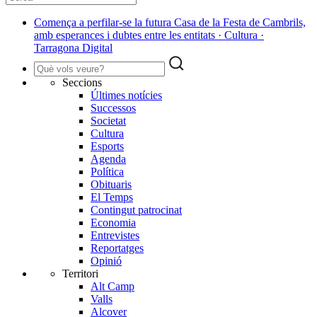
Comença a perfilar-se la futura Casa de la Festa de Cambrils,
amb esperances i dubtes entre les entitats · Cultura ·
Tarragona Digital
Seccions
Últimes notícies
Successos
Societat
Cultura
Esports
Agenda
Política
Obituaris
El Temps
Contingut patrocinat
Economia
Entrevistes
Reportatges
Opinió
Territori
Alt Camp
Valls
Alcover