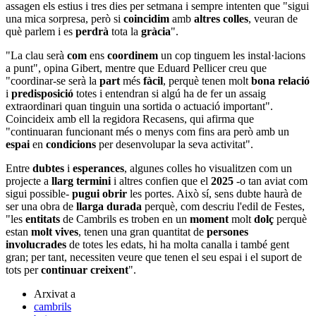
assagen els estius i tres dies per setmana i sempre intenten que "sigui
una mica sorpresa, però si
coincidim
amb
altres colles
, veuran de
què parlem i es
perdrà
tota la
gràcia
".
"La clau serà
com
ens
coordinem
un cop tinguem les instal·lacions
a punt", opina Gibert, mentre que Eduard Pellicer creu que
"coordinar-se serà la
part
més
fàcil
, perquè tenen molt
bona relació
i
predisposició
totes i entendran si algú ha de fer un assaig
extraordinari quan tinguin una sortida o actuació important".
Coincideix amb ell la regidora Recasens, qui afirma que
"continuaran funcionant més o menys com fins ara però amb un
espai
en
condicions
per desenvolupar la seva activitat".
Entre
dubtes
i
esperances
, algunes colles ho visualitzen com un
projecte a
llarg termini
i altres confien que el
2025
-o tan aviat com
sigui possible-
pugui obrir
les portes. Això sí, sens dubte haurà de
ser una obra de
llarga durada
perquè, com descriu l'edil de Festes,
"les
entitats
de Cambrils es troben en un
moment
molt
dolç
perquè
estan
molt vives
, tenen una gran quantitat de
persones
involucrades
de totes les edats, hi ha molta canalla i també gent
gran; per tant, necessiten veure que tenen el seu espai i el suport de
tots per
continuar creixent
".
Arxivat a
cambrils