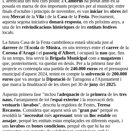
L'arrencada del nou curs polític a
Cambrils
ha portat amb ell la
posada en marxa de dos importants projectes per al municipi: entre
finals d'octubre i principis de novembre, es van
iniciar
les
obres
del
nou
Mercat
de la
Vila
i de la
Casa
de la
Festa
. Precisament,
aquesta segona iniciativa
donarà resposta
, en els pròxims anys, a
una de les
reivindicacions històriques
de les
entitats festives
locals.
La futura Casa de la Festa cambrilenca estarà ubicada just al
darrere
de l'
Escola
de
Música
, en uns terrenys entre el
carrer
de la
Corona d'Aragó
i el
passeig d'Albert
, i ocuparà la
nau
que, fins
fa un temps, feia servir la
Brigada Municipal
com a
magatzem
i
que, posteriorment, va quedar en desús. Per a la primera fase del
projecte es contempla una partida de
240.000 euros
en el pressupost
municipal d'aquest 2024, tenint en compte la
subvenció
de
200.000
euros
que va atorgar la
Diputació
de Tarragona a l'Ajuntament i
que marca la finalització de les obres pel 30 de
juny
del
2025
.
Aquesta primera fase "inclou l'
adequació
de la
primera
de les
tres
naus
, l'arranjament de tot l'
espai exterior
i la renovació dels
vestuaris
i
lavabos
", descriu la regidora de Festes,
Teresa
Recasens
. Considera que aquest serà un "
gran pas
" perquè es
resoldrà la "
necessitat
més
apressant
: tenir un
lloc estable
on
assajar
, perquè les entitats estan emplaçades en diferents espais, i
uns
lavabos
en
bones condicions
, perquè els que hi ha no