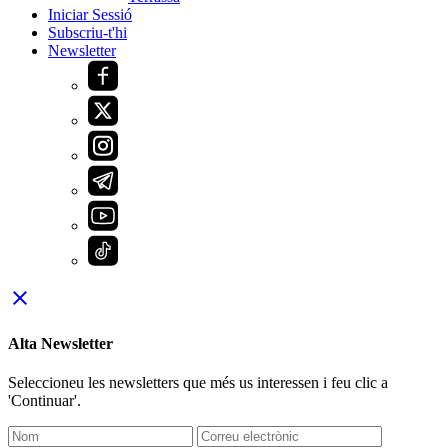
Iniciar Sessió
Subscriu-t'hi
Newsletter
close
Alta Newsletter
Seleccioneu les newsletters que més us interessen i feu clic a
'Continuar'.