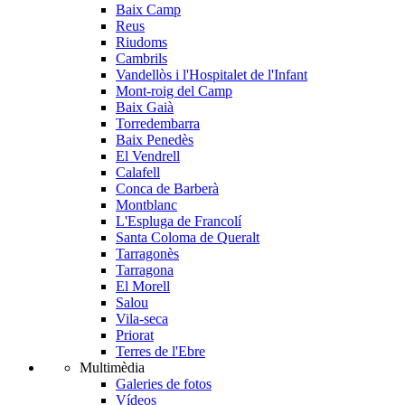
Baix Camp
Reus
Riudoms
Cambrils
Vandellòs i l'Hospitalet de l'Infant
Mont-roig del Camp
Baix Gaià
Torredembarra
Baix Penedès
El Vendrell
Calafell
Conca de Barberà
Montblanc
L'Espluga de Francolí
Santa Coloma de Queralt
Tarragonès
Tarragona
El Morell
Salou
Vila-seca
Priorat
Terres de l'Ebre
Multimèdia
Galeries de fotos
Vídeos