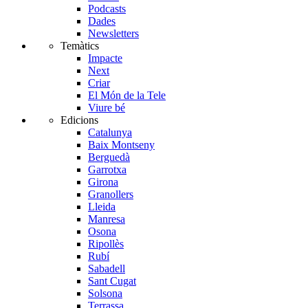
Podcasts
Dades
Newsletters
Temàtics
Impacte
Next
Criar
El Món de la Tele
Viure bé
Edicions
Catalunya
Baix Montseny
Berguedà
Garrotxa
Girona
Granollers
Lleida
Manresa
Osona
Ripollès
Rubí
Sabadell
Sant Cugat
Solsona
Terrassa