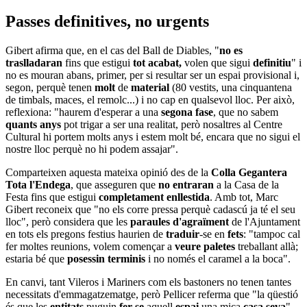
Passes definitives, no urgents
Gibert afirma que, en el cas del Ball de Diables, "
no es
traslladaran
fins que estigui
tot acabat,
volen que sigui
definitiu
" i
no es mouran abans, primer, per si resultar ser un espai provisional i,
segon, perquè tenen
molt
de
material
(80 vestits, una cinquantena
de timbals, maces, el remolc...) i no cap en qualsevol lloc. Per això,
reflexiona: "haurem d'esperar a una
segona fase
, que no sabem
quants anys
pot trigar a ser una realitat, però nosaltres al Centre
Cultural hi portem molts anys i estem molt bé, encara que no sigui el
nostre lloc perquè no hi podem assajar".
Comparteixen aquesta mateixa opinió des de la
Colla Gegantera
Tota l'Endega
, que asseguren que
no entraran
a la Casa de la
Festa fins que estigui
completament enllestida
. Amb tot, Marc
Gibert reconeix que "no els corre pressa perquè cadascú ja té el seu
lloc", però considera que les
paraules d'agraïment
de l'Ajuntament
en tots els pregons festius haurien de
traduir
-se en
fets
: "tampoc cal
fer moltes reunions, volem començar a
veure paletes
treballant allà;
estaria bé que
posessin terminis
i no només el caramel a la boca".
En canvi, tant Vileros i Mariners com els bastoners no tenen tantes
necessitats d'emmagatzematge, però Pellicer referma que "la qüestió
és que les
entitats
puguin
fer-se
aquell
espai
una mica
casa seva
",