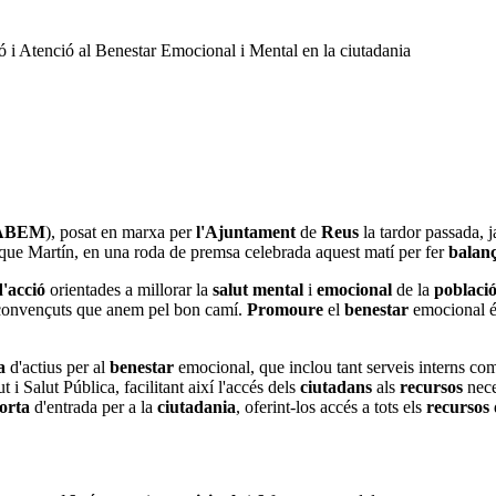
ó i Atenció al Benestar Emocional i Mental en la ciutadania
ABEM
), posat en marxa per
l'Ajuntament
de
Reus
la tardor passada, 
nrique Martín, en una roda de premsa celebrada aquest matí per fer
balan
d'acció
orientades a millorar la
salut mental
i
emocional
de la
poblaci
 convençuts que anem pel bon camí.
Promoure
el
benestar
emocional é
a
d'actius per al
benestar
emocional, que inclou tant serveis interns co
i Salut Pública, facilitant així l'accés dels
ciutadans
als
recursos
nece
orta
d'entrada per a la
ciutadania
, oferint-los accés a tots els
recursos