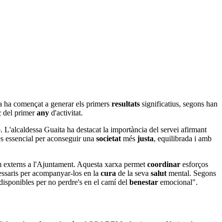
ja ha començat a generar els primers
resultats
significatius, segons han
ç
del primer
any
d'activitat.
ó
. L'alcaldessa Guaita ha destacat la importància del servei afirmant
s essencial per aconseguir una
societat
més
justa
, equilibrada i amb
m externs a l'Ajuntament. Aquesta xarxa permet
coordinar
esforços
ssaris per acompanyar-los en la
cura
de la seva
salut
mental. Segons
disponibles per no perdre's en el camí del
benestar
emocional".