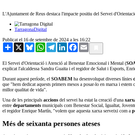
L'Ajuntament de Reus destaca l'impacte positiu del Servei d'Orientaci
TarragonaDigital
Publicat el 16 de setembre de 2024 a les 16:22
Share
X
Bluesky
WhatsApp
Telegram
LinkedIn
Facebook
Email
El Servei d'Orientació i Atenció al Benestar Emocional i Mental (
SO
explicat l'alcaldessa Sandra Guaita i el regidor de Salut i Esports, E
Durant aquest període, el
SOABEM
ha desenvolupat diverses línies
que "hem dedicat aquests primers mesos a posar-lo en marxa i estem
millor qualitat de vida".
Una de les principals
accions
del servei ha estat la creació d'una
xarx
entre
departaments
municipals com Benestar Social, Igualtat, Joventut 
el regidor Enrique Martín, "volem que aquesta xarxa serveixi com a
p
Més de seixanta persones ateses