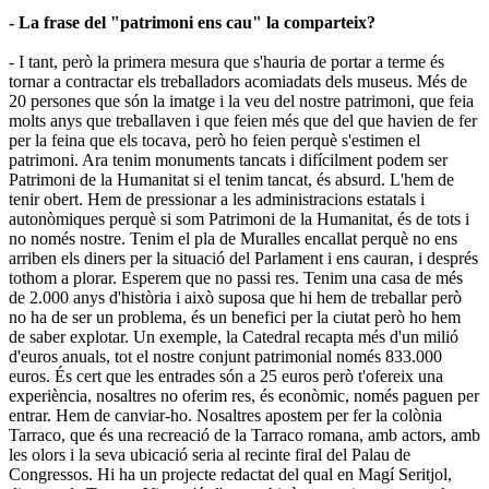
- La frase del "patrimoni ens cau" la comparteix?
- I tant, però la primera mesura que s'hauria de portar a terme és
tornar a contractar els treballadors acomiadats dels museus. Més de
20 persones que són la imatge i la veu del nostre patrimoni, que feia
molts anys que treballaven i que feien més que del que havien de fer
per la feina que els tocava, però ho feien perquè s'estimen el
patrimoni. Ara tenim monuments tancats i difícilment podem ser
Patrimoni de la Humanitat si el tenim tancat, és absurd. L'hem de
tenir obert. Hem de pressionar a les administracions estatals i
autonòmiques perquè si som Patrimoni de la Humanitat, és de tots i
no només nostre. Tenim el pla de Muralles encallat perquè no ens
arriben els diners per la situació del Parlament i ens cauran, i després
tothom a plorar. Esperem que no passi res. Tenim una casa de més
de 2.000 anys d'història i això suposa que hi hem de treballar però
no ha de ser un problema, és un benefici per la ciutat però ho hem
de saber explotar. Un exemple, la Catedral recapta més d'un milió
d'euros anuals, tot el nostre conjunt patrimonial només 833.000
euros. És cert que les entrades són a 25 euros però t'ofereix una
experiència, nosaltres no oferim res, és econòmic, només paguen per
entrar. Hem de canviar-ho. Nosaltres apostem per fer la colònia
Tarraco, que és una recreació de la Tarraco romana, amb actors, amb
les olors i la seva ubicació seria al recinte firal del Palau de
Congressos. Hi ha un projecte redactat del qual en Magí Seritjol,