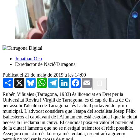
Jonathan Oca
Exredactor de NacióTarragona
Publicat el 21 de maig de 2019 a les 14:00
Share
X
Bluesky
WhatsApp
Telegram
LinkedIn
Facebook
Email
Rubén Viñuales (Tarragona, 1983) és llicenciat en Dret per la
Universitat Rovira i Virgili de Tarragona, és el cap de llista de Cs
per assolir l'alcaldia de Tarragona i és l'actual portaveu del grup
municipal. L'advocat considera que l'etapa del socialista Josep Fèlix
Ballesteros al capdavant de l'Ajuntament està esgotada i que la ciutat
necessita i reclama un canvi. El candidat posa en valor el potencial
de la ciutat i lamenta que no se n'estigui traient tot el rèdit possible.
Assegura que si no és la força més votada, no entrarà a govern
perquè no vol ser la crossa de ningú.