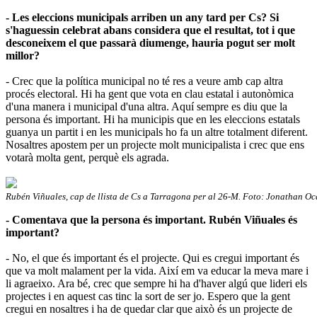
- Les eleccions municipals arriben un any tard per Cs? Si
s'haguessin celebrat abans considera que el resultat, tot i que
desconeixem el que passarà diumenge, hauria pogut ser molt
millor?
- Crec que la política municipal no té res a veure amb cap altra
procés electoral. Hi ha gent que vota en clau estatal i autonòmica
d'una manera i municipal d'una altra. Aquí sempre es diu que la
persona és important. Hi ha municipis que en les eleccions estatals
guanya un partit i en les municipals ho fa un altre totalment diferent.
Nosaltres apostem per un projecte molt municipalista i crec que ens
votarà molta gent, perquè els agrada.
Rubén Viñuales, cap de llista de Cs a Tarragona per al 26-M. Foto: Jonathan Oc
- Comentava que la persona és important. Rubén Viñuales és
important?
- No, el que és important és el projecte. Qui es cregui important és
que va molt malament per la vida. Així em va educar la meva mare i
li agraeixo. Ara bé, crec que sempre hi ha d'haver algú que lideri els
projectes i en aquest cas tinc la sort de ser jo. Espero que la gent
cregui en nosaltres i ha de quedar clar que això és un projecte de