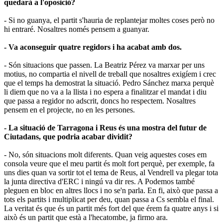
quedarà a l'oposició?
- Si no guanya, el partit s'hauria de replantejar moltes coses però no
hi entraré. Nosaltres només pensem a guanyar.
- Va aconseguir quatre regidors i ha acabat amb dos.
- Són situacions que passen. La Beatriz Pérez va marxar per uns
motius, no compartia el nivell de treball que nosaltres exigíem i crec
que el temps ha demostrat la situació. Pedro Sánchez marxa perquè
li diem que no va a la llista i no espera a finalitzar el mandat i diu
que passa a regidor no adscrit, doncs ho respectem. Nosaltres
pensem en el projecte, no en les persones.
- La situació de Tarragona i Reus és una mostra del futur de
Ciutadans, que podria acabar dividit?
- No, són situacions molt diferents. Quan veig aquestes coses em
consola veure que el meu partit és molt fort perquè, per exemple, fa
uns dies quan va sortir tot el tema de Reus, al Vendrell va plegar tota
la junta directiva d'ERC i ningú va dir res. A Podemos també
pleguen en bloc en altres llocs i no se'n parla. En fi, això que passa a
tots els partits i multiplicat per deu, quan passa a Cs sembla el final.
La veritat és que és un partit més fort del que érem fa quatre anys i si
això és un partit que està a l'hecatombe, ja firmo ara.