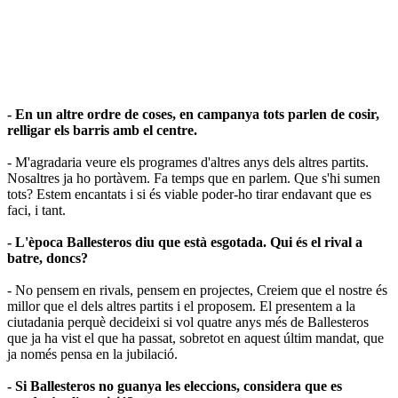
- En un altre ordre de coses, en campanya tots parlen de cosir,
relligar els barris amb el centre.
- M'agradaria veure els programes d'altres anys dels altres partits.
Nosaltres ja ho portàvem. Fa temps que en parlem. Que s'hi sumen
tots? Estem encantats i si és viable poder-ho tirar endavant que es
faci, i tant.
- L'època Ballesteros diu que està esgotada. Qui és el rival a
batre, doncs?
- No pensem en rivals, pensem en projectes, Creiem que el nostre és
millor que el dels altres partits i el proposem. El presentem a la
ciutadania perquè decideixi si vol quatre anys més de Ballesteros
que ja ha vist el que ha passat, sobretot en aquest últim mandat, que
ja només pensa en la jubilació.
- Si Ballesteros no guanya les eleccions, considera que es