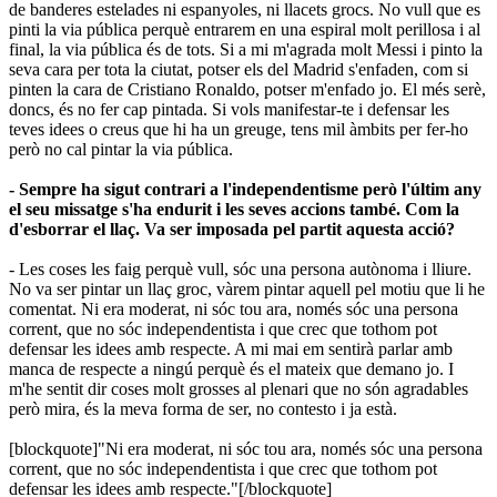
de banderes estelades ni espanyoles, ni llacets grocs. No vull que es
pinti la via pública perquè entrarem en una espiral molt perillosa i al
final, la via pública és de tots. Si a mi m'agrada molt Messi i pinto la
seva cara per tota la ciutat, potser els del Madrid s'enfaden, com si
pinten la cara de Cristiano Ronaldo, potser m'enfado jo. El més serè,
doncs, és no fer cap pintada. Si vols manifestar-te i defensar les
teves idees o creus que hi ha un greuge, tens mil àmbits per fer-ho
però no cal pintar la via pública.
- Sempre ha sigut contrari a l'independentisme però l'últim any
el seu missatge s'ha endurit i les seves accions també. Com la
d'esborrar el llaç. Va ser imposada pel partit aquesta acció?
- Les coses les faig perquè vull, sóc una persona autònoma i lliure.
No va ser pintar un llaç groc, vàrem pintar aquell pel motiu que li he
comentat. Ni era moderat, ni sóc tou ara, només sóc una persona
corrent, que no sóc independentista i que crec que tothom pot
defensar les idees amb respecte. A mi mai em sentirà parlar amb
manca de respecte a ningú perquè és el mateix que demano jo. I
m'he sentit dir coses molt grosses al plenari que no són agradables
però mira, és la meva forma de ser, no contesto i ja està.
[blockquote]"Ni era moderat, ni sóc tou ara, només sóc una persona
corrent, que no sóc independentista i que crec que tothom pot
defensar les idees amb respecte."​[/blockquote]