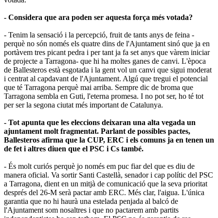
- Considera que ara poden ser aquesta força més votada?
- Tenim la sensació i la percepció, fruit de tants anys de feina -
perquè no són només els quatre dins de l'Ajuntament sinó que ja en
portàvem tres picant pedra i per tant ja fa set anys que vàrem iniciar
de projecte a Tarragona- que hi ha moltes ganes de canvi. L'època
de Ballesteros està esgotada i la gent vol un canvi que sigui moderat
i centrat al capdavant de l'Ajuntament. Algú que tregui el potencial
que té Tarragona perquè mai arriba. Sempre dic de broma que
Tarragona sembla en Guti, l'eterna promesa. I no pot ser, ho té tot
per ser la segona ciutat més important de Catalunya.
- Tot apunta que les eleccions deixaran una alta vegada un
ajuntament molt fragmentat. Parlant de possibles pactes,
Ballesteros afirma que la CUP, ERC i els comuns ja en tenen un
de fet i altres diuen que el PSC i Cs també.
- És molt curiós perquè jo només em puc fiar del que es diu de
manera oficial. Va sortir Santi Castellà, senador i cap polític del PSC
a Tarragona, dient en un mitjà de comunicació que la seva prioritat
després del 26-M serà pactar amb ERC. Més clar, l'aigua. L'única
garantia que no hi haurà una estelada penjada al balcó de
l'Ajuntament som nosaltres i que no pactarem amb partits