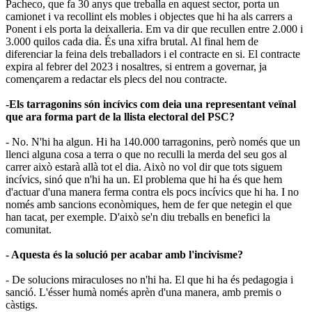
Pacheco, que fa 30 anys que treballa en aquest sector, porta un
camionet i va recollint els mobles i objectes que hi ha als carrers a
Ponent i els porta la deixalleria. Em va dir que recullen entre 2.000 i
3.000 quilos cada dia. És una xifra brutal. Al final hem de
diferenciar la feina dels treballadors i el contracte en si. El contracte
expira al febrer del 2023 i nosaltres, si entrem a governar, ja
començarem a redactar els plecs del nou contracte.
-Els tarragonins són incívics com deia una representant veïnal
que ara forma part de la llista electoral del PSC?
- No. N'hi ha algun. Hi ha 140.000 tarragonins, però només que un
llenci alguna cosa a terra o que no reculli la merda del seu gos al
carrer això estarà allà tot el dia. Això no vol dir que tots siguem
incívics, sinó que n'hi ha un. El problema que hi ha és que hem
d'actuar d'una manera ferma contra els pocs incívics que hi ha. I no
només amb sancions econòmiques, hem de fer que netegin el que
han tacat, per exemple. D'això se'n diu treballs en benefici la
comunitat.
- Aquesta és la solució per acabar amb l'incivisme?
- De solucions miraculoses no n'hi ha. El que hi ha és pedagogia i
sanció. L'ésser humà només aprèn d'una manera, amb premis o
càstigs.