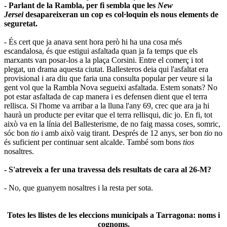
- Parlant de la Rambla, per fi sembla que les
New
Jersei
desapareixeran un cop es col·loquin els nous elements de
seguretat.
- És cert que ja anava sent hora però hi ha una cosa més
escandalosa, és que estigui asfaltada quan ja fa temps que els
marxants van posar-los a la plaça Corsini. Entre el comerç i tot
plegat, un drama aquesta ciutat. Ballesteros deia qui l'asfaltat era
provisional i ara diu que faria una consulta popular per veure si la
gent vol que la Rambla Nova segueixi asfaltada. Estem sonats? No
pot estar asfaltada de cap manera i es defensen dient que el terra
rellisca. Si l'home va arribar a la lluna l'any 69, crec que ara ja hi
haurà un producte per evitar que el terra rellisqui, dic jo. En fi, tot
això va en la línia del Ballesterisme, de no faig massa coses, somric,
sóc bon
tio
i amb això vaig tirant. Després de 12 anys, ser bon
tio
no
és suficient per continuar sent alcalde. També som bons
tios
nosaltres.
- S'atreveix a fer una travessa dels resultats de cara al 26-M?
- No, que guanyem nosaltres i la resta per sota.
Totes les llistes de les eleccions municipals a Tarragona: noms i
cognoms,