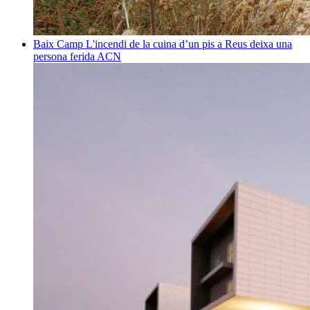
Baix Camp
L'incendi de la cuina d’un pis a Reus deixa una
persona ferida
ACN