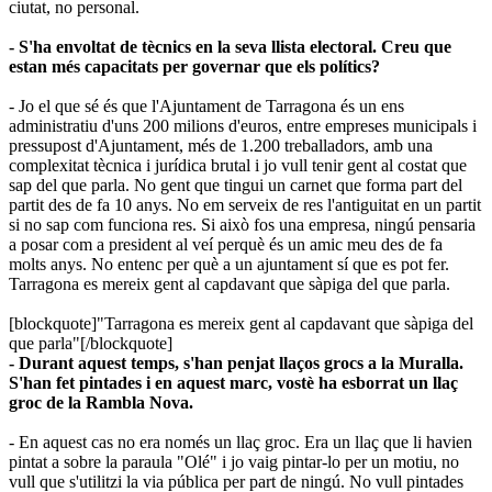
ciutat, no personal.
- S'ha envoltat de tècnics en la seva llista electoral. Creu que
estan més capacitats per governar que els polítics?
- Jo el que sé és que l'Ajuntament de Tarragona és un ens
administratiu d'uns 200 milions d'euros, entre empreses municipals i
pressupost d'Ajuntament, més de 1.200 treballadors, amb una
complexitat tècnica i jurídica brutal i jo vull tenir gent al costat que
sap del que parla. No gent que tingui un carnet que forma part del
partit des de fa 10 anys. No em serveix de res l'antiguitat en un partit
si no sap com funciona res. Si això fos una empresa, ningú pensaria
a posar com a president al veí perquè és un amic meu des de fa
molts anys. No entenc per què a un ajuntament sí que es pot fer.
Tarragona es mereix gent al capdavant que sàpiga del que parla.
[blockquote]"Tarragona es mereix gent al capdavant que sàpiga del
que parla"​[/blockquote]
- Durant aquest temps, s'han penjat llaços grocs a la Muralla.
S'han fet pintades i en aquest marc, vostè ha esborrat un llaç
groc de la Rambla Nova.
- En aquest cas no era només un llaç groc. Era un llaç que li havien
pintat a sobre la paraula "Olé" i jo vaig pintar-lo per un motiu, no
vull que s'utilitzi la via pública per part de ningú. No vull pintades