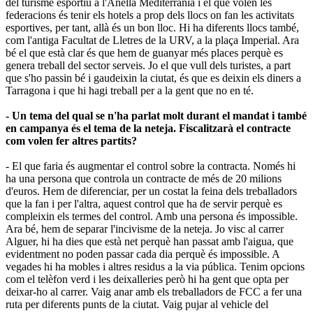
del turisme esportiu a l'Anella Mediterrània i el que volen les
federacions és tenir els hotels a prop dels llocs on fan les activitats
esportives, per tant, allà és un bon lloc. Hi ha diferents llocs també,
com l'antiga Facultat de Lletres de la URV, a la plaça Imperial. Ara
bé el que està clar és que hem de guanyar més places perquè es
genera treball del sector serveis. Jo el que vull dels turistes, a part
que s'ho passin bé i gaudeixin la ciutat, és que es deixin els diners a
Tarragona i que hi hagi treball per a la gent que no en té.
- Un tema del qual se n'ha parlat molt durant el mandat i també
en campanya és el tema de la neteja. Fiscalitzarà el contracte
com volen fer altres partits?
- El que faria és augmentar el control sobre la contracta. Només hi
ha una persona que controla un contracte de més de 20 milions
d'euros. Hem de diferenciar, per un costat la feina dels treballadors
que la fan i per l'altra, aquest control que ha de servir perquè es
compleixin els termes del control. Amb una persona és impossible.
Ara bé, hem de separar l'incivisme de la neteja. Jo visc al carrer
Alguer, hi ha dies que està net perquè han passat amb l'aigua, que
evidentment no poden passar cada dia perquè és impossible. A
vegades hi ha mobles i altres residus a la via pública. Tenim opcions
com el telèfon verd i les deixalleries però hi ha gent que opta per
deixar-ho al carrer. Vaig anar amb els treballadors de FCC a fer una
ruta per diferents punts de la ciutat. Vaig pujar al vehicle del