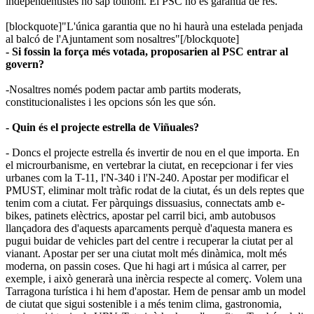
independentistes ho sap tothom. El PSC no és garantia de res.
[blockquote]"L'única garantia que no hi haurà una estelada penjada
al balcó de l'Ajuntament som nosaltres"​[/blockquote]
- Si fossin la força més votada, proposarien al PSC entrar al
govern?
-Nosaltres només podem pactar amb partits moderats,
constitucionalistes i les opcions són les que són.
- Quin és el projecte estrella de Viñuales?
- Doncs el projecte estrella és invertir de nou en el que importa. En
el microurbanisme, en vertebrar la ciutat, en recepcionar i fer vies
urbanes com la T-11, l'N-340 i l'N-240. Apostar per modificar el
PMUST, eliminar molt tràfic rodat de la ciutat, és un dels reptes que
tenim com a ciutat. Fer pàrquings dissuasius, connectats amb e-
bikes, patinets elèctrics, apostar pel carril bici, amb autobusos
llançadora des d'aquests aparcaments perquè d'aquesta manera es
pugui buidar de vehicles part del centre i recuperar la ciutat per al
vianant. Apostar per ser una ciutat molt més dinàmica, molt més
moderna, on passin coses. Que hi hagi art i música al carrer, per
exemple, i això generarà una inèrcia respecte al comerç. Volem una
Tarragona turística i hi hem d'apostar. Hem de pensar amb un model
de ciutat que sigui sostenible i a més tenim clima, gastronomia,