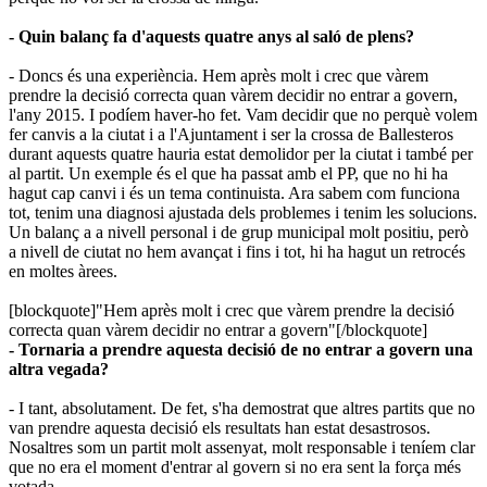
- Quin balanç fa d'aquests quatre anys al saló de plens?
- Doncs és una experiència. Hem après molt i crec que vàrem
prendre la decisió correcta quan vàrem decidir no entrar a govern,
l'any 2015. I podíem haver-ho fet. Vam decidir que no perquè volem
fer canvis a la ciutat i a l'Ajuntament i ser la crossa de Ballesteros
durant aquests quatre hauria estat demolidor per la ciutat i també per
al partit. Un exemple és el que ha passat amb el PP, que no hi ha
hagut cap canvi i és un tema continuista. Ara sabem com funciona
tot, tenim una diagnosi ajustada dels problemes i tenim les solucions.
Un balanç a a nivell personal i de grup municipal molt positiu, però
a nivell de ciutat no hem avançat i fins i tot, hi ha hagut un retrocés
en moltes àrees.
[blockquote]"Hem après molt i crec que vàrem prendre la decisió
correcta quan vàrem decidir no entrar a govern"​[/blockquote]
- Tornaria a prendre aquesta decisió de no entrar a govern una
altra vegada?
- I tant, absolutament. De fet, s'ha demostrat que altres partits que no
van prendre aquesta decisió els resultats han estat desastrosos.
Nosaltres som un partit molt assenyat, molt responsable i teníem clar
que no era el moment d'entrar al govern si no era sent la força més
votada.