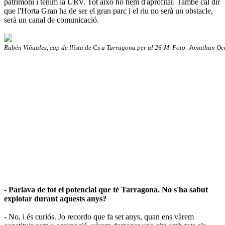
patrimoni i tenim la URV. Tot això ho hem d'aprofitar. També cal dir
que l'Horta Gran ha de ser el gran parc i el riu no serà un obstacle,
serà un canal de comunicació.
Rubén Viñuales, cap de llista de Cs a Tarragona per al 26-M. Foto: Jonathan Oc
- Parlava de tot el potencial que té Tarragona. No s'ha sabut
explotar durant aquests anys?
- No, i és curiós. Jo recordo que fa set anys, quan ens vàrem