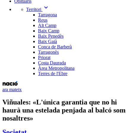
Obituaris
expand_more
Territori
Tarragona
Reus
Alt Camp
Baix Camp
Baix Penedès
Baix Gaià
Conca de Barberà
Tarragonès
Priorat
Costa Daurada
Àrea Metropolitana
Terres de l'Ebre
ara mateix
Viñuales: «L'única garantia que no hi
haurà una estelada penjada al balcó som
nosaltres»
Societat