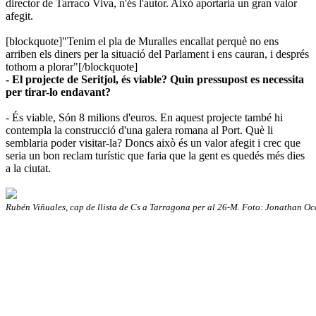
director de Tarraco Viva, n'és l'autor. Això aportaria un gran valor
afegit.
[blockquote]"Tenim el pla de Muralles encallat perquè no ens
arriben els diners per la situació del Parlament i ens cauran, i després
tothom a plorar"​[/blockquote]
- El projecte de Seritjol, és viable? Quin pressupost es necessita
per tirar-lo endavant?
- És viable, Són 8 milions d'euros. En aquest projecte també hi
contempla la construcció d'una galera romana al Port. Què li
semblaria poder visitar-la? Doncs això és un valor afegit i crec que
seria un bon reclam turístic que faria que la gent es quedés més dies
a la ciutat.
Rubén Viñuales, cap de llista de Cs a Tarragona per al 26-M. Foto: Jonathan Oc