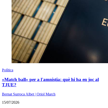
Política
«Match ball» per a l'amnistia: què hi ha en joc al
TJUE?
Bernat Surroca Albet | Oriol March
15/07/2026