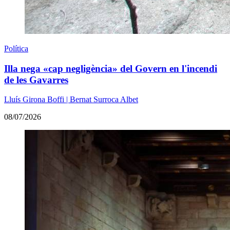
Política
Illa nega «cap negligència» del Govern en l'incendi
de les Gavarres
Lluís Girona Boffi | Bernat Surroca Albet
08/07/2026