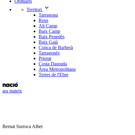
Obituaris
expand_more
Territori
Tarragona
Reus
Alt Camp
Baix Camp
Baix Penedès
Baix Gaià
Conca de Barberà
Tarragonès
Priorat
Costa Daurada
Àrea Metropolitana
Terres de l'Ebre
ara mateix
Bernat Surroca Albet