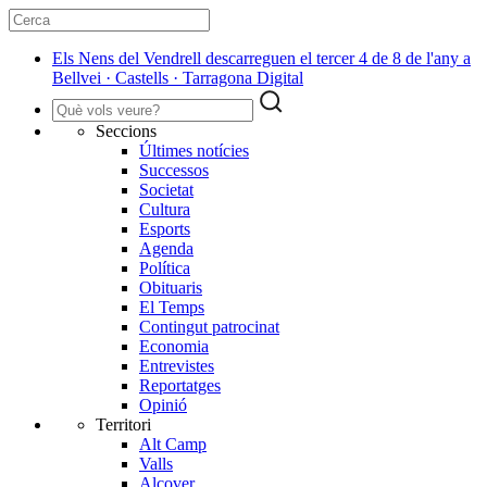
Els Nens del Vendrell descarreguen el tercer 4 de 8 de l'any a
Bellvei · Castells · Tarragona Digital
Seccions
Últimes notícies
Successos
Societat
Cultura
Esports
Agenda
Política
Obituaris
El Temps
Contingut patrocinat
Economia
Entrevistes
Reportatges
Opinió
Territori
Alt Camp
Valls
Alcover