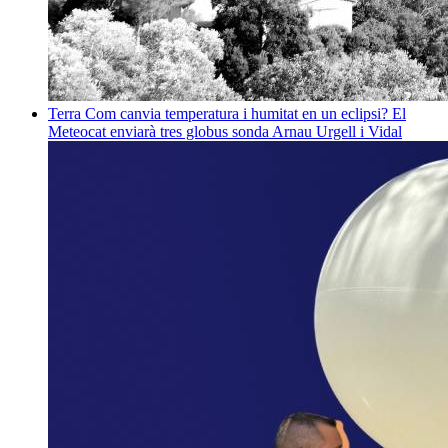
Terra
Com canvia temperatura i humitat en un eclipsi? El
Meteocat enviarà tres globus sonda
Arnau Urgell i Vidal