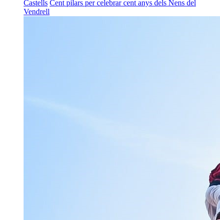
Castells
Cent pilars per celebrar cent anys dels Nens del
Vendrell