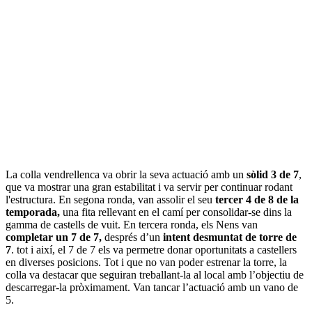
La colla vendrellenca va obrir la seva actuació amb un
sòlid 3 de 7
,
que va mostrar una gran estabilitat i va servir per continuar rodant
l'estructura. En segona ronda, van assolir el seu
tercer 4 de 8 de la
temporada,
una fita rellevant en el camí per consolidar-se dins la
gamma de castells de vuit. En tercera ronda, els Nens van
completar un 7 de 7,
després d’un
intent desmuntat de torre de
7
. tot i així, el 7 de 7 els va permetre donar oportunitats a castellers
en diverses posicions. Tot i que no van poder estrenar la torre, la
colla va destacar que seguiran treballant-la al local amb l’objectiu de
descarregar-la pròximament. Van tancar l’actuació amb un vano de
5.