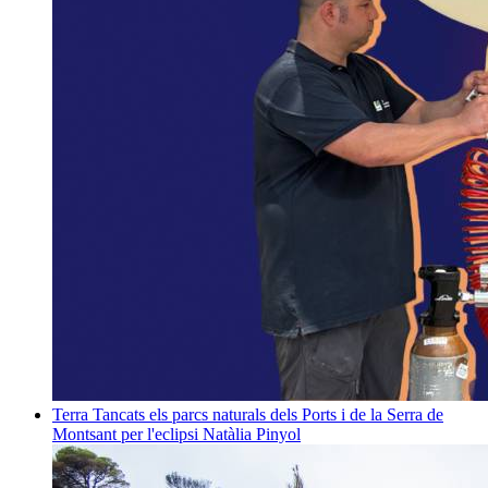
Terra
Tancats els parcs naturals dels Ports i de la Serra de
Montsant per l'eclipsi
Natàlia Pinyol