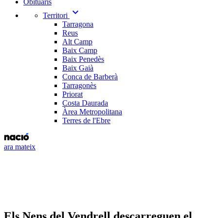
Obituaris
expand_more
Territori
Tarragona
Reus
Alt Camp
Baix Camp
Baix Penedès
Baix Gaià
Conca de Barberà
Tarragonès
Priorat
Costa Daurada
Àrea Metropolitana
Terres de l'Ebre
ara mateix
Els Nens del Vendrell descarreguen el