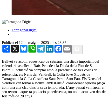
TarragonaDigital
Publicat el 12 de maig de 2025 a les 23:37
Share
X
Bluesky
WhatsApp
Telegram
LinkedIn
Facebook
Email
Bellvei va acollir aquest cap de setmana una diada important del
calendari casteller al Baix Penedès: la Diada de la Fira de Sant
Isidre. L’actuació va comptar amb la presència de tres colles de
referència: els Nens del Vendrell, la Colla Jove Xiquets de
Tarragona i la Colla Castellera Sant Pere i Sant Pau. Els Nens del
Vendrell van tornar a Bellvei amb il·lusió, considerant aquesta plaça
com una cita clau dins la seva temporada. L’any passat va marcar el
seu retorn a aquesta població penedesenca, on no hi actuaven des de
feia més de 20 anys.