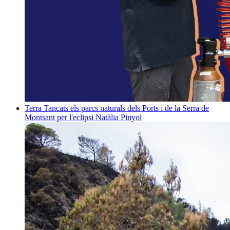
Terra
Tancats els parcs naturals dels Ports i de la Serra de
Montsant per l'eclipsi
Natàlia Pinyol