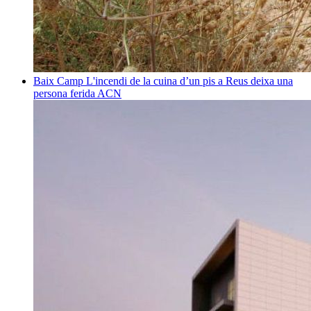
Baix Camp
L'incendi de la cuina d’un pis a Reus deixa una
persona ferida
ACN