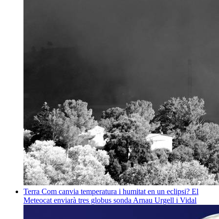
Terra
Com canvia temperatura i humitat en un eclipsi? El
Meteocat enviarà tres globus sonda
Arnau Urgell i Vidal