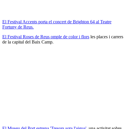
El Festival Accents porta el concert de Brighton 64 al Teatre
Fortuny de Reus.
El Festival Roses de Reus omple de color i flors
les places i carrers
de la capital del Baix Camp.
El Museu del Port estrena 'Tresors sota l'aigua'
, una activitat sobre