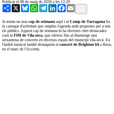
Publicat el 08 de maig de 2026 a les 12:20
Share
X
Bluesky
WhatsApp
Telegram
LinkedIn
Facebook
Email
Ja tenim un nou
cap de setmana
aquí i al
Camp de Tarragona
ho
fa carregat d'activitats que omplen l'agenda amb propostes per a tots
els públics. Aquest cap de setmana hi ha diverses cites destacades
com la
FiM de Vila-seca
, que ofereix fins al diumenge una
seixantena de concerts en diversos espais del municipi vila-secà. En
l'àmbit musical també destaquem el
concert de Brighton 64
a Reus,
en el marc de l'Accents.