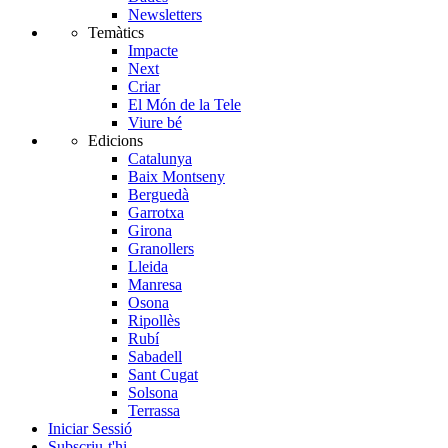
Newsletters
Temàtics
Impacte
Next
Criar
El Món de la Tele
Viure bé
Edicions
Catalunya
Baix Montseny
Berguedà
Garrotxa
Girona
Granollers
Lleida
Manresa
Osona
Ripollès
Rubí
Sabadell
Sant Cugat
Solsona
Terrassa
Iniciar Sessió
Subscriu-t'hi