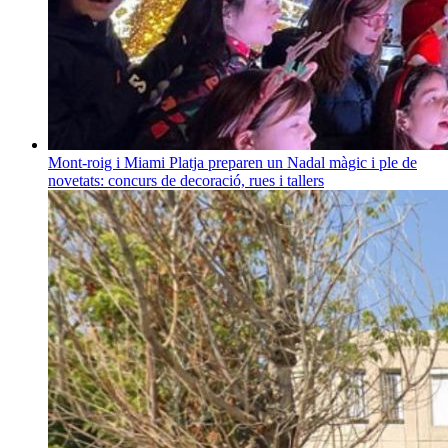
Mont-roig i Miami Platja preparen un Nadal màgic i ple de
novetats: concurs de decoració, rues i tallers