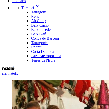
Obituaris
expand_more
Territori
Tarragona
Reus
Alt Camp
Baix Camp
Baix Penedès
Baix Gaià
Conca de Barberà
Tarragonès
Priorat
Costa Daurada
Àrea Metropolitana
Terres de l'Ebre
ara mateix