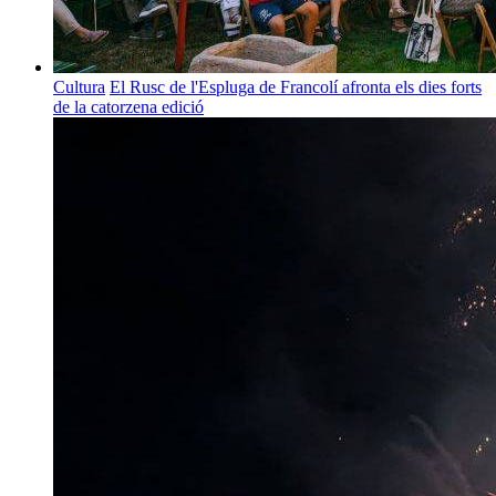
Cultura
El Rusc de l'Espluga de Francolí afronta els dies forts
de la catorzena edició