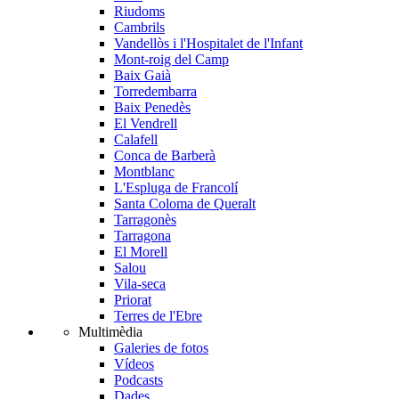
Riudoms
Cambrils
Vandellòs i l'Hospitalet de l'Infant
Mont-roig del Camp
Baix Gaià
Torredembarra
Baix Penedès
El Vendrell
Calafell
Conca de Barberà
Montblanc
L'Espluga de Francolí
Santa Coloma de Queralt
Tarragonès
Tarragona
El Morell
Salou
Vila-seca
Priorat
Terres de l'Ebre
Multimèdia
Galeries de fotos
Vídeos
Podcasts
Dades