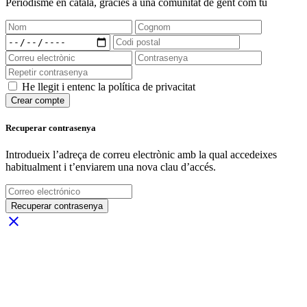
Periodisme
en català
, gràcies a una comunitat de gent com tu
He llegit i entenc la política de privacitat
Crear compte
Recuperar contrasenya
Introdueix l’adreça de correu electrònic amb la qual accedeixes
habitualment i t’enviarem una nova clau d’accés.
Recuperar contrasenya
close