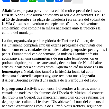
Altafulla
es prepara per viure una edició molt especial de la seva
Fira
de
Nadal
, que arriba aquest any al seu
25è aniversar
i. Del
13
al 15 de desembre
, la plaça de l'Església i els carrers del voltant de
la Vila Closa es convertiran en l'epicentre d'aquest esdeveniment
emblemàtic, que combina la màgia nadalenca amb la tradició i la
cultura del municipi.
La fira, organitzada per la regidoria de Turisme i Comerç de
l'Ajuntament, comptarà amb un extens
programa
d'activitats que
inclou
concerts
,
cantades
de nadales i altres
propostes
per a grans i
petits. Durant tot el cap de setmana, la música i l'ambient festiu
acompanyaran una
cinquantena
de
parades
temàtiques, on es
podran adquirir productes artesanals, decoracions de Nadal i altres
articles ideals per a aquestes dates. Aquesta edició no només és un
homenatge
a Nadal, sinó també a la
història
local, tal com
demostra el
cartell
d'aquest any, que recupera una
xilografia
d'Albert Boronat extreta d'una nadala de la Parròquia del 1968.
El
programa
d'activitats començarà divendres a la tarda, amb la
cantada de nadales dels alumnes de l'Escola de Música i el concert
del grup Gaià Gòspel, que marcaran l'inici d'un cap de setmana ple
de propostes culturals i festives. Dissabte serà el torn del concurs de
nadales i d'actuacions com la de l'Orfeó Nous Rebrots, seguit per