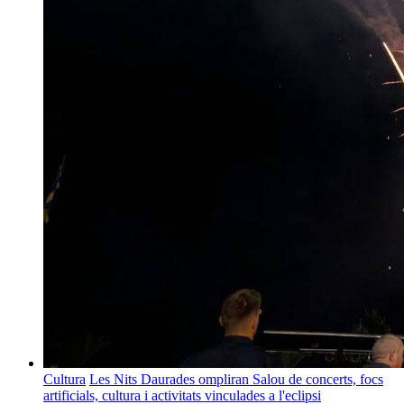
Cultura
Les Nits Daurades ompliran Salou de concerts, focs
artificials, cultura i activitats vinculades a l'eclipsi