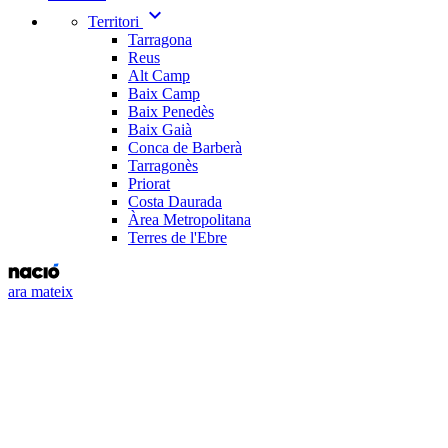
expand_more
Territori
Tarragona
Reus
Alt Camp
Baix Camp
Baix Penedès
Baix Gaià
Conca de Barberà
Tarragonès
Priorat
Costa Daurada
Àrea Metropolitana
Terres de l'Ebre
ara mateix