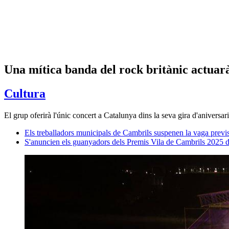
Una mítica banda del rock britànic actuar
Cultura
El grup oferirà l'únic concert a Catalunya dins la seva gira d'aniversa
Els treballadors municipals de Cambrils suspenen la vaga previs
S'anuncien els guanyadors dels Premis Vila de Cambrils 2025 de 