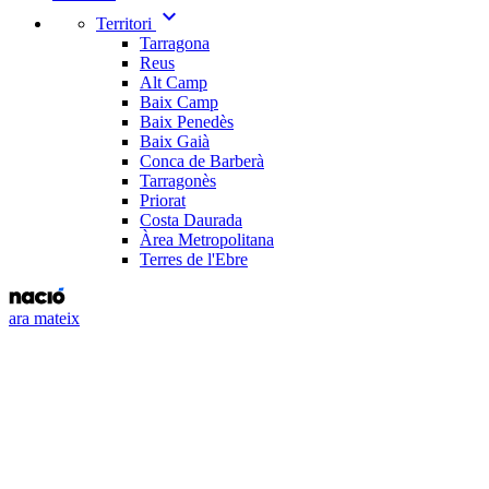
expand_more
Territori
Tarragona
Reus
Alt Camp
Baix Camp
Baix Penedès
Baix Gaià
Conca de Barberà
Tarragonès
Priorat
Costa Daurada
Àrea Metropolitana
Terres de l'Ebre
ara mateix