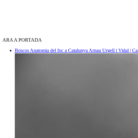
ARA A PORTADA
Boscos
Anatomia del foc a Catalunya
Arnau Urgell i Vidal | Ca