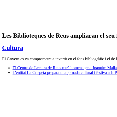
Les Biblioteques de Reus ampliaran el seu 
Cultura
El Govern es va comprometre a invertir en el fons bibliogràfic i el de
El Centre de Lectura de Reus retrà homenatge a Joaquim Mallaf
L'entitat La Crispeta prepara una jornada cultural i festiva a l