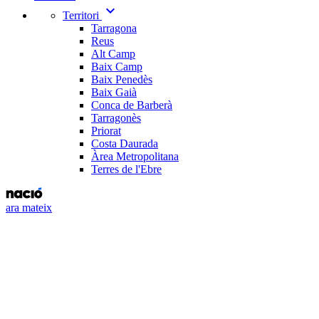
expand_more
Territori
Tarragona
Reus
Alt Camp
Baix Camp
Baix Penedès
Baix Gaià
Conca de Barberà
Tarragonès
Priorat
Costa Daurada
Àrea Metropolitana
Terres de l'Ebre
ara mateix