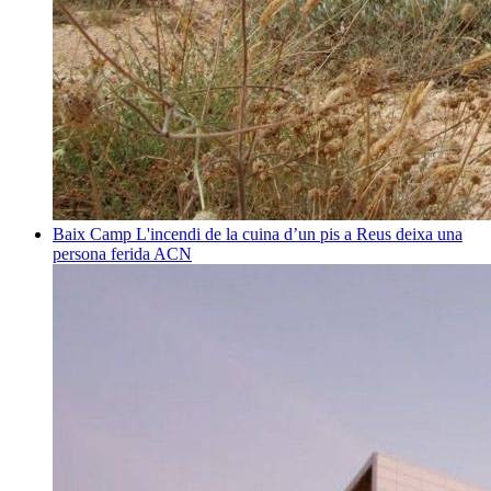
Baix Camp
L'incendi de la cuina d’un pis a Reus deixa una
persona ferida
ACN