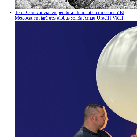
Terra
Com canvia temperatura i humitat en un eclipsi? El
Meteocat enviarà tres globus sonda
Arnau Urgell i Vidal