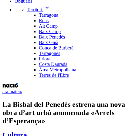
Obituaris
expand_more
Territori
Tarragona
Reus
Alt Camp
Baix Camp
Baix Penedès
Baix Gaià
Conca de Barberà
Tarragonès
Priorat
Costa Daurada
Àrea Metropolitana
Terres de l'Ebre
ara mateix
La Bisbal del Penedès estrena una nova
obra d’art urbà anomenada «Arrels
d’Esperança»
Cultura