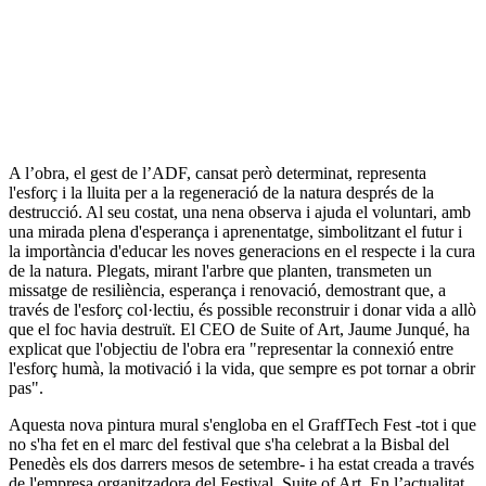
A l’obra, el gest de l’ADF, cansat però determinat, representa
l'esforç i la lluita per a la regeneració de la natura després de la
destrucció. Al seu costat, una nena observa i ajuda el voluntari, amb
una mirada plena d'esperança i aprenentatge, simbolitzant el futur i
la importància d'educar les noves generacions en el respecte i la cura
de la natura. Plegats, mirant l'arbre que planten, transmeten un
missatge de resiliència, esperança i renovació, demostrant que, a
través de l'esforç col·lectiu, és possible reconstruir i donar vida a allò
que el foc havia destruït. El CEO de Suite of Art, Jaume Junqué, ha
explicat que l'objectiu de l'obra era "representar la connexió entre
l'esforç humà, la motivació i la vida, que sempre es pot tornar a obrir
pas".
Aquesta nova pintura mural s'engloba en el GraffTech Fest -tot i que
no s'ha fet en el marc del festival que s'ha celebrat a la Bisbal del
Penedès els dos darrers mesos de setembre- i ha estat creada a través
de l'empresa organitzadora del Festival, Suite of Art. En l’actualitat,