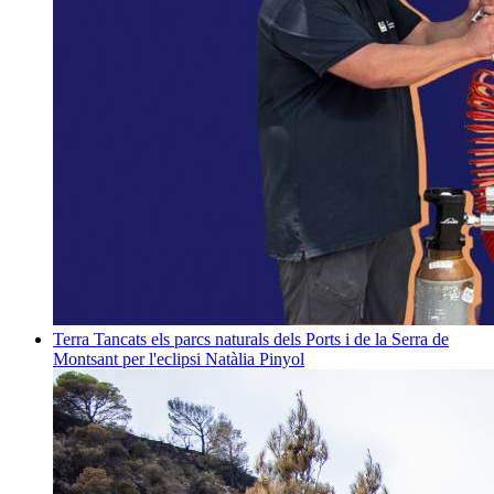
Terra
Tancats els parcs naturals dels Ports i de la Serra de
Montsant per l'eclipsi
Natàlia Pinyol