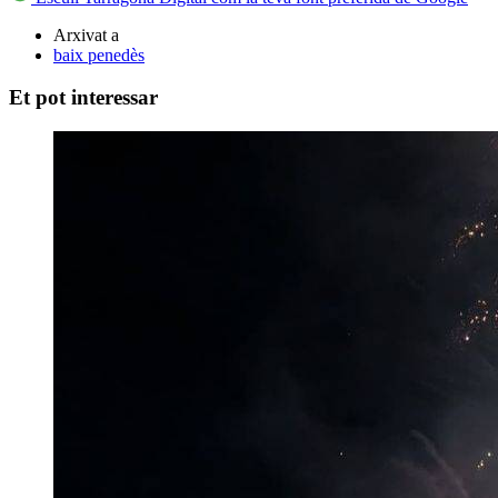
Arxivat a
baix penedès
Et pot interessar