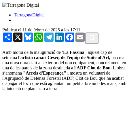
TarragonaDigital
Publicat el 11 de febrer de 2025 a les 17:11
Share
X
Bluesky
WhatsApp
Telegram
LinkedIn
Facebook
Email
Amb motiu de la inauguració de
'La Fassina'
, aquest cap de
setmana
l'artista canari Ceser, de l'equip de Suite of Art,
ha creat
una nova obra d'art a l'exterior del nou equipament, concretament en
una de les parets de la zona destinada a
l'ADF Clot de Bou.
L'obra
s’anomena
"Arrels d'Esperança"
i mostra un voluntari de
l'Agrupació de Defensa Forestal (ADF) Clot de Bou que ha acabat
d'apagar el foc i que està aguantant un petit arbre amb les mans, amb
la intenció de plantar-lo a terra.