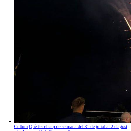
Cultura
Què fer el cap de setmana del 31 de juliol al 2 d'agost