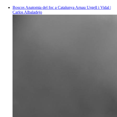
Boscos
Anatomia del foc a Catalunya
Arnau Urgell i Vidal |
Carlos Albaladejo