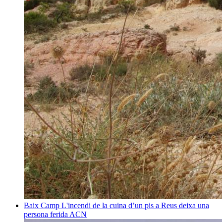
Baix Camp
L'incendi de la cuina d’un pis a Reus deixa una
persona ferida
ACN