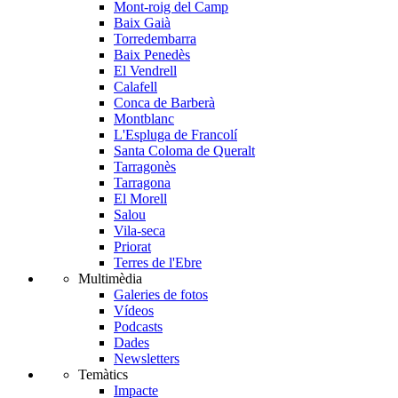
Mont-roig del Camp
Baix Gaià
Torredembarra
Baix Penedès
El Vendrell
Calafell
Conca de Barberà
Montblanc
L'Espluga de Francolí
Santa Coloma de Queralt
Tarragonès
Tarragona
El Morell
Salou
Vila-seca
Priorat
Terres de l'Ebre
Multimèdia
Galeries de fotos
Vídeos
Podcasts
Dades
Newsletters
Temàtics
Impacte