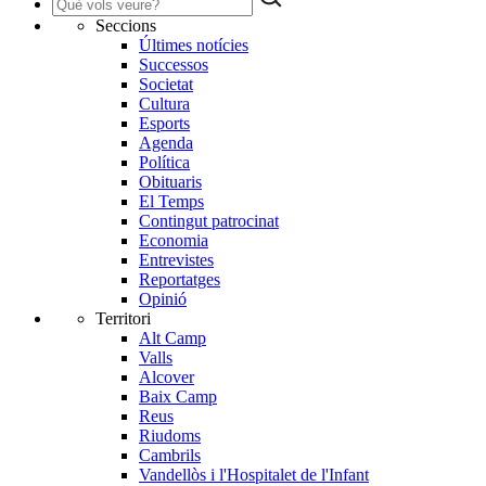
Seccions
Últimes notícies
Successos
Societat
Cultura
Esports
Agenda
Política
Obituaris
El Temps
Contingut patrocinat
Economia
Entrevistes
Reportatges
Opinió
Territori
Alt Camp
Valls
Alcover
Baix Camp
Reus
Riudoms
Cambrils
Vandellòs i l'Hospitalet de l'Infant