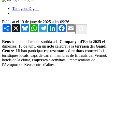
TarragonaDigital
Publicat el 19 de juny de 2025 a les 09:26
Share
X
Bluesky
WhatsApp
Telegram
LinkedIn
Facebook
Email
Reus
ha donat el tret de sortida a la
Campanya d'Estiu 2025
el
dimecres, 18 de juny, en un
acte
celebrat a la
terrassa
del
Gaudí
Centre
. Hi han participat
representants
d'entitats
comercials i
turístiques locals, caps de carrer, membres de la Taula del Vermut,
hotels de la ciutat,
empreses
d'activitats, i representants de
l'Aeroport de Reus, entre d'altres.