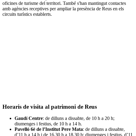
oficines de turisme del territori. També s'han mantingut contactes
amb agències receptives per ampliar la presència de Reus en els
circuits turístics establerts.
Horaris de visita al patrimoni de Reus
Gaudí Centre
: de dilluns a dissabte, de 10 h a 20 h;
diumenges i festius, de 10 h a 14 h.
Pavelló 6è de l’Institut Pere Mata
: de dilluns a dissabte,
d’11 h a 14 h i de 16.30 h a 18.30 h; diumenges i festius, d’11