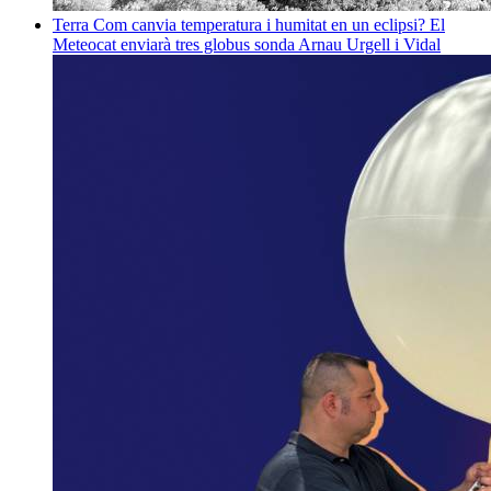
Terra
Com canvia temperatura i humitat en un eclipsi? El
Meteocat enviarà tres globus sonda
Arnau Urgell i Vidal