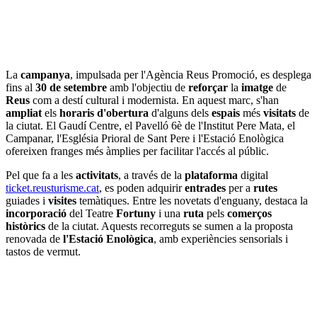
La
campanya
, impulsada per l'Agència Reus Promoció, es desplega
fins al
30 de setembre
amb l'objectiu de
reforçar
la
imatge
de
Reus
com a destí cultural i modernista. En aquest marc, s'han
ampliat
els
horaris
d'obertura
d'alguns dels
espais
més
visitats
de
la ciutat. El Gaudí Centre, el Pavelló 6è de l'Institut Pere Mata, el
Campanar, l'Església Prioral de Sant Pere i l'Estació Enològica
ofereixen franges més àmplies per facilitar l'accés al públic.
Pel que fa a les
activitats
, a través de la
plataforma
digital
ticket.reusturisme.cat
, es poden adquirir
entrades
per a
rutes
guiades i
visites
temàtiques. Entre les novetats d'enguany, destaca la
incorporació
del Teatre
Fortuny
i una
ruta
pels
comerços
històrics
de la ciutat. Aquests recorreguts se sumen a la proposta
renovada de
l'Estació
Enològica
, amb experiències sensorials i
tastos de vermut.