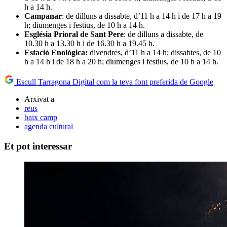
h a 14 h.
Campanar
: de dilluns a dissabte, d’11 h a 14 h i de 17 h a 19
h; diumenges i festius, de 10 h a 14 h.
Església Prioral de Sant Pere
: de dilluns a dissabte, de
10.30 h a 13.30 h i de 16.30 h a 19.45 h.
Estació Enològica:
divendres, d’11 h a 14 h; dissabtes, de 10
h a 14 h i de 18 h a 20 h; diumenges i festius, de 10 h a 14 h.
Escull Tarragona Digital com la teva font preferida de Google
Arxivat a
reus
baix camp
agenda cultural
Et pot interessar