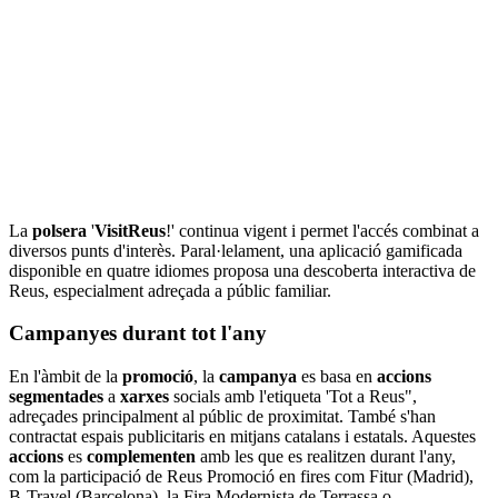
La
polsera
'
VisitReus
!' continua vigent i permet l'accés combinat a
diversos punts d'interès. Paral·lelament, una aplicació gamificada
disponible en quatre idiomes proposa una descoberta interactiva de
Reus, especialment adreçada a públic familiar.
Campanyes durant tot l'any
En l'àmbit de la
promoció
, la
campanya
es basa en
accions
segmentades
a
xarxes
socials amb l'etiqueta 'Tot a Reus",
adreçades principalment al públic de proximitat. També s'han
contractat espais publicitaris en mitjans catalans i estatals. Aquestes
accions
es
complementen
amb les que es realitzen durant l'any,
com la participació de Reus Promoció en fires com Fitur (Madrid),
B-Travel (Barcelona), la Fira Modernista de Terrassa o