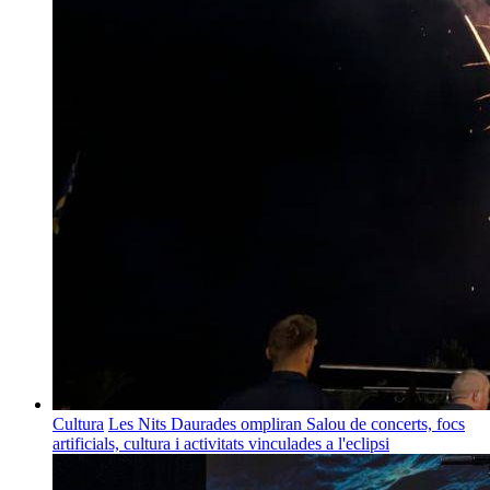
Cultura
Les Nits Daurades ompliran Salou de concerts, focs
artificials, cultura i activitats vinculades a l'eclipsi