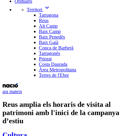
Obituaris
expand_more
Territori
Tarragona
Reus
Alt Camp
Baix Camp
Baix Penedès
Baix Gaià
Conca de Barberà
Tarragonès
Priorat
Costa Daurada
Àrea Metropolitana
Terres de l'Ebre
ara mateix
Reus amplia els horaris de visita al
patrimoni amb l'inici de la campanya
d’estiu
Cultura