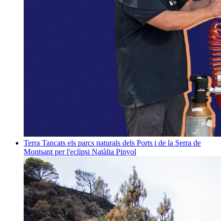
Terra
Tancats els parcs naturals dels Ports i de la Serra de
Montsant per l'eclipsi
Natàlia Pinyol