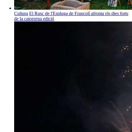
Cultura
El Rusc de l'Espluga de Francolí afronta els dies forts
de la catorzena edició