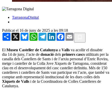
TarragonaDigital
Publicat el 16 de juny de 2025 a les 09:18
Share
X
Bluesky
WhatsApp
Telegram
LinkedIn
Facebook
Email
El
Museu Casteller de Catalunya
a
Valls
va acollir el dissabte
dia 14 de juny, l’acte de
donació
dels
primers cascs
utilitzats per la
canalla dels Castellers de Sants i de l’arxiu personal d’Enric Rovira,
metge i casteller de la Colla Jove Xiquets de Tarragona, considerat
clau en el desenvolupament del casc casteller definitiu. Més de 150
castelleres i castellers de Sants van participar en l’acte, que també va
comptar amb representació institucional de les dues colles dels
Xiquets de Valls
i de la Coordinadora de Colles Castelleres de
Catalunya.