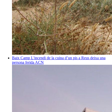
Baix Camp
L'incendi de la cuina d’un pis a Reus deixa una
persona ferida
ACN