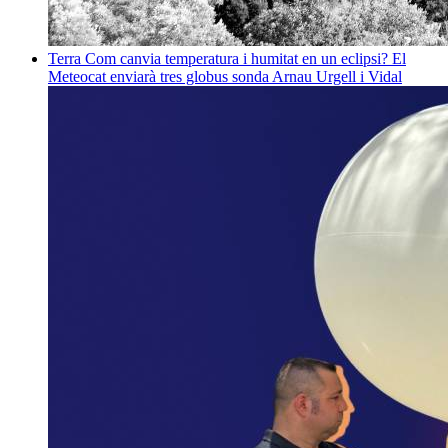
Terra
Com canvia temperatura i humitat en un eclipsi? El
Meteocat enviarà tres globus sonda
Arnau Urgell i Vidal