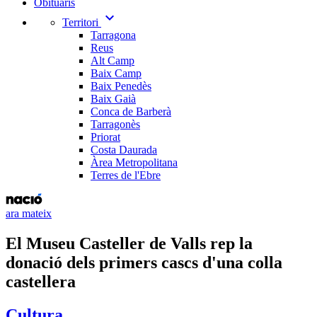
Obituaris
expand_more
Territori
Tarragona
Reus
Alt Camp
Baix Camp
Baix Penedès
Baix Gaià
Conca de Barberà
Tarragonès
Priorat
Costa Daurada
Àrea Metropolitana
Terres de l'Ebre
ara mateix
El Museu Casteller de Valls rep la
donació dels primers cascs d'una colla
castellera
Cultura