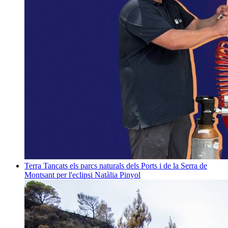
Terra
Tancats els parcs naturals dels Ports i de la Serra de
Montsant per l'eclipsi
Natàlia Pinyol