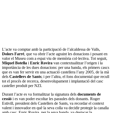
L’acte va comptar amb la participació de l’alcaldessa de Valls,
Dolors Farré
, que va obrir l’acte agraint les donacions i posant en
valor el Museu com a espai viu de memòria col·lectiva. Tot seguit,
Miquel Botella
i
Enric Rovira
van contextualitzar l’origen i la
importància de les dues donacions: per una banda, els primers cascs
que es van fer servir en una actuació castellera l’any 2005, de la mà
dels
Castellers de Sants
; i per l’altra, el fons documental que recull
tot el procés de recerca, desenvolupament i implantació del casc
casteller produït per NZI.
Durant l’acte es va formalitzar la signatura dels
documents de
cessió
i es van poder escoltar les paraules dels donants. Roger
Estivill, president dels Castellers de Sants, va recordar el context
valent i innovador en què la seva colla va decidir protegir la canalla
amb casc. Enric Rovira, per la seva banda, va destacar la