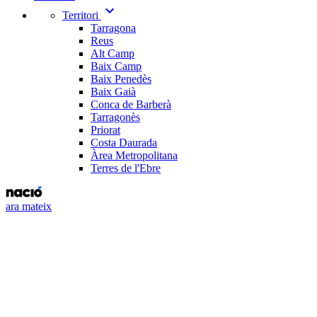
expand_more
Territori
Tarragona
Reus
Alt Camp
Baix Camp
Baix Penedès
Baix Gaià
Conca de Barberà
Tarragonès
Priorat
Costa Daurada
Àrea Metropolitana
Terres de l'Ebre
ara mateix