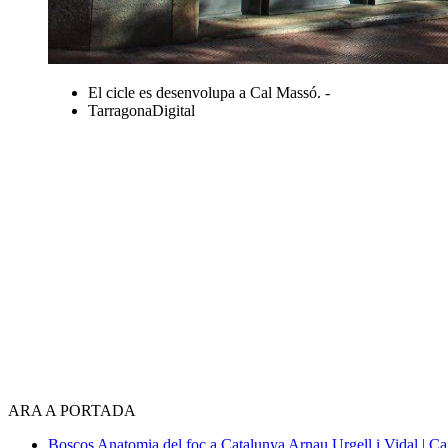
El cicle es desenvolupa a Cal Massó. -
TarragonaDigital
ARA A PORTADA
Boscos
Anatomia del foc a Catalunya
Arnau Urgell i Vidal | Ca