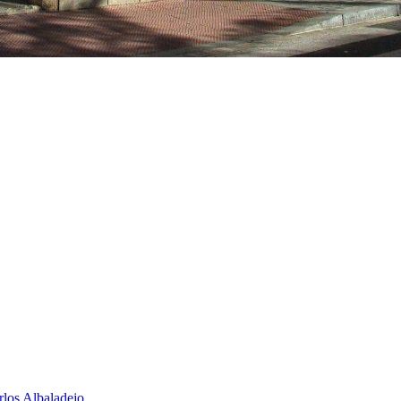
rlos Albaladejo