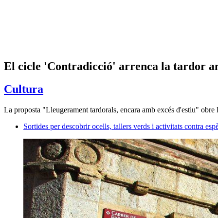
El cicle 'Contradicció' arrenca la tardor
Cultura
La proposta "Lleugerament tardorals, encara amb excés d'estiu" obre l
Sortides per descobrir ocells, tallers verds i activitats contr