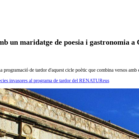
 amb un maridatge de poesia i gastronomia a
a programació de tardor d'aquest cicle poètic que combina versos amb di
a espècies invasores al programa de tardor del RENATUReus