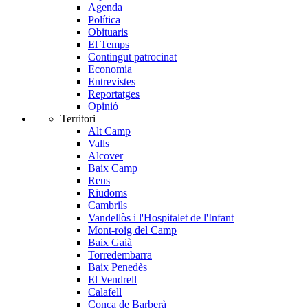
Agenda
Política
Obituaris
El Temps
Contingut patrocinat
Economia
Entrevistes
Reportatges
Opinió
Territori
Alt Camp
Valls
Alcover
Baix Camp
Reus
Riudoms
Cambrils
Vandellòs i l'Hospitalet de l'Infant
Mont-roig del Camp
Baix Gaià
Torredembarra
Baix Penedès
El Vendrell
Calafell
Conca de Barberà