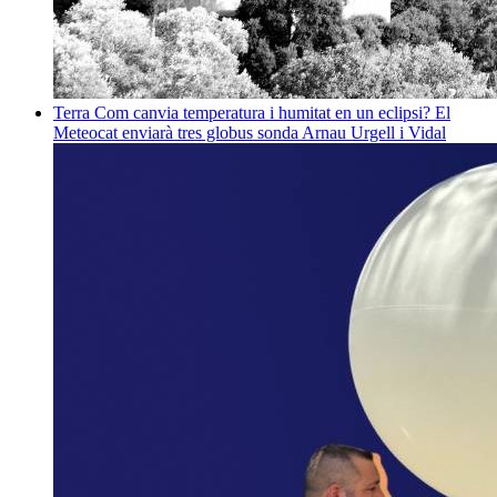
Terra
Com canvia temperatura i humitat en un eclipsi? El
Meteocat enviarà tres globus sonda
Arnau Urgell i Vidal