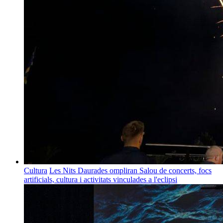
Cultura
Les Nits Daurades ompliran Salou de concerts, focs
artificials, cultura i activitats vinculades a l'eclipsi