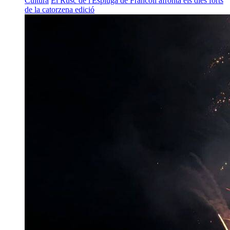
Cultura
El Rusc de l'Espluga de Francolí afronta els dies forts
de la catorzena edició