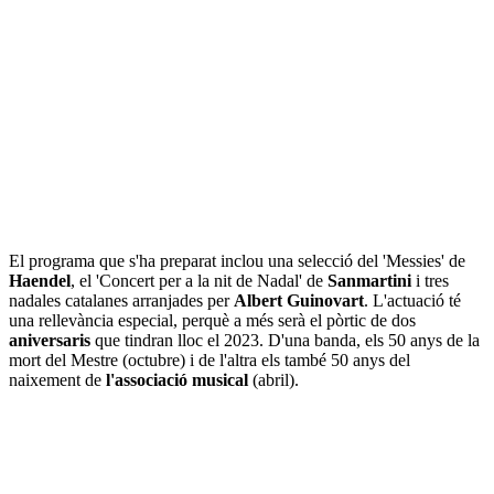
El programa que s'ha preparat inclou una selecció del 'Messies' de
Haendel
, el 'Concert per a la nit de Nadal' de
Sanmartini
i tres
nadales catalanes arranjades per
Albert Guinovart
. L'actuació té
una rellevància especial, perquè a més serà el pòrtic de dos
aniversaris
que tindran lloc el 2023. D'una banda, els 50 anys de la
mort del Mestre (octubre) i de l'altra els també 50 anys del
naixement de
l'associació musical
(abril).