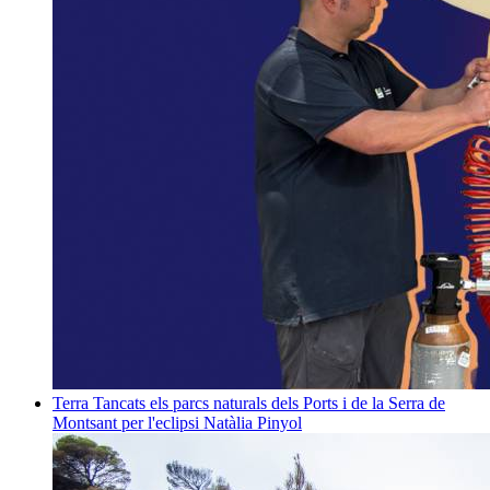
Terra
Tancats els parcs naturals dels Ports i de la Serra de
Montsant per l'eclipsi
Natàlia Pinyol