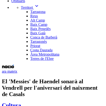
Obituaris
expand_more
Territori
Tarragona
Reus
Alt Camp
Baix Camp
Baix Penedès
Baix Gaià
Conca de Barberà
Tarragonès
Priorat
Costa Daurada
Àrea Metropolitana
Terres de l'Ebre
ara mateix
El 'Messies' de Haendel sonarà al
Vendrell per l'aniversari del naixement
de Casals
Cultura