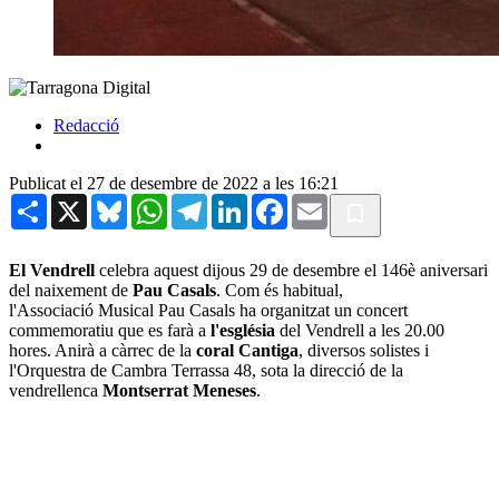
Redacció
Publicat el 27 de desembre de 2022 a les 16:21
Share
X
Bluesky
WhatsApp
Telegram
LinkedIn
Facebook
Email
El Vendrell
celebra aquest dijous 29 de desembre el 146è aniversari
del naixement de
Pau Casals
. Com és habitual,
l'Associació Musical Pau Casals ha organitzat un concert
commemoratiu que es farà a
l'església
del Vendrell a les 20.00
hores. Anirà a càrrec de la
coral Cantiga
, diversos solistes i
l'Orquestra de Cambra Terrassa 48, sota la direcció de la
vendrellenca
Montserrat Meneses
.