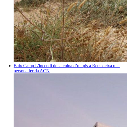
Baix Camp
L'incendi de la cuina d’un pis a Reus deixa una
persona ferida
ACN