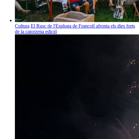
Cultura
El Rusc de l'Espluga de Francolí afronta els dies forts
de la catorzena edició