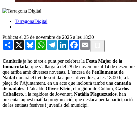
TarragonaDigital
Publicat el 25 de novembre de 2025 a les 18:30
Share
X
Bluesky
WhatsApp
Telegram
LinkedIn
Facebook
Email
Cambrils
ja ho té tot a punt per celebrar la
Festa Major de la
Immaculada
, que s’allargarà del 28 de novembre al 14 de desembre
que arriba amb diverses novetats. L’encesa de l’
enllumenat de
Nadal
donarà el tret de sortida aquest divendres, a les 18.00 h, a la
plaça de l’Ajuntament, en un acte que inclourà també una
cantada
de nadales
. L’alcalde
Oliver Klein
, el regidor de Cultura,
Carlos
Caballero
, i la regidora de Joventut,
Natàlia Pleguezuelos
, han
presentat aquest matí la programació, que destaca per la participació
de les entitats festives i juvenils del municipi.