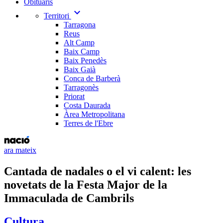
Obituaris
expand_more
Territori
Tarragona
Reus
Alt Camp
Baix Camp
Baix Penedès
Baix Gaià
Conca de Barberà
Tarragonès
Priorat
Costa Daurada
Àrea Metropolitana
Terres de l'Ebre
ara mateix
Cantada de nadales o el vi calent: les
novetats de la Festa Major de la
Immaculada de Cambrils
Cultura