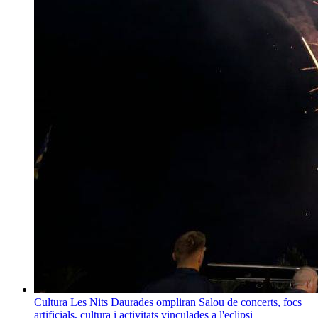
Cultura
Les Nits Daurades ompliran Salou de concerts, focs
artificials, cultura i activitats vinculades a l'eclipsi