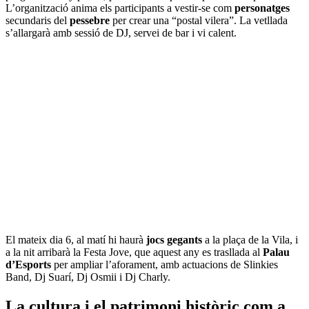
L’organització anima els participants a vestir-se com
personatges
secundaris del
pessebre
per crear una “postal vilera”. La vetllada
s’allargarà amb sessió de DJ, servei de bar i vi calent.
El mateix dia 6, al matí hi haurà
jocs gegants
a la plaça de la Vila, i
a la nit arribarà la Festa Jove, que aquest any es trasllada al
Palau
d’Esports
per ampliar l’aforament, amb actuacions de Slinkies
Band, Dj Suarí, Dj Osmii i Dj Charly.
La cultura i el patrimoni històric com a