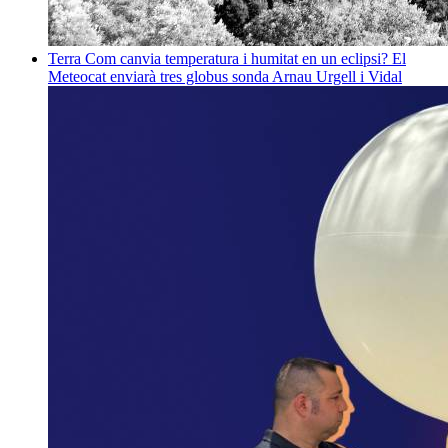
Terra
Com canvia temperatura i humitat en un eclipsi? El
Meteocat enviarà tres globus sonda
Arnau Urgell i Vidal