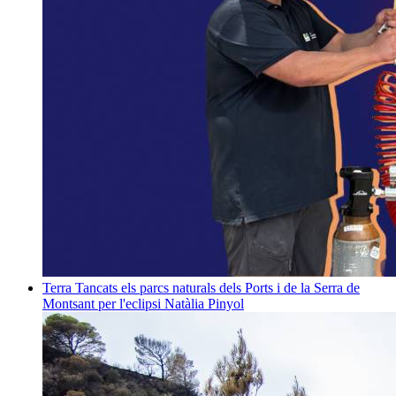
Terra
Tancats els parcs naturals dels Ports i de la Serra de
Montsant per l'eclipsi
Natàlia Pinyol