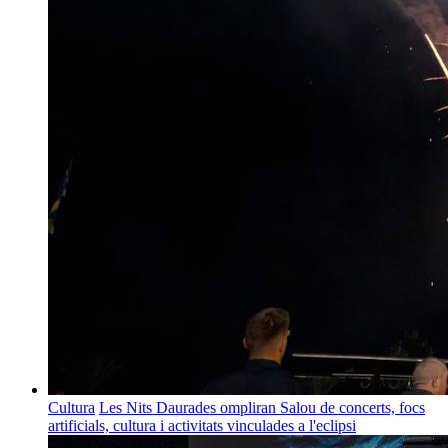
Cultura
Les Nits Daurades ompliran Salou de concerts, focs
artificials, cultura i activitats vinculades a l'eclipsi