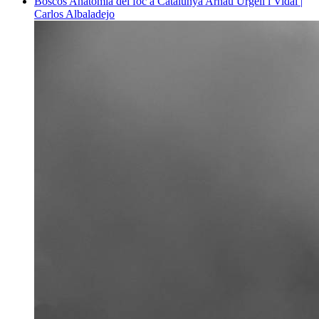
Boscos
Anatomia del foc a Catalunya
Arnau Urgell i Vidal |
Carlos Albaladejo