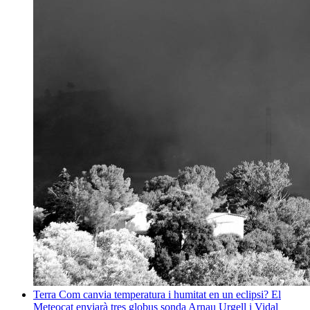
Terra
Com canvia temperatura i humitat en un eclipsi? El
Meteocat enviarà tres globus sonda
Arnau Urgell i Vidal