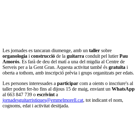
Les jornades es tancaran diumenge, amb un
taller
sobre
organologia
i
construcció
de la
guitarra
conduït pel lutier
Pau
Amorós
. Es farà de deu del matí a una del migdia al Centre de
Serveis per a la Gent Gran. Aquesta activitat també és
gratuïta
i
oberta a tothom, amb inscripció prèvia i grups organitzats per edats.
Les persones interessades a
participar
com a oients o inscriure's al
taller poden fer-ho fins al dijous 15 de maig, enviant un
WhatsApp
al 663 847 739 o
escrivint
a
jornadesguitarristiques@emmelmorell.cat
, tot indicant el nom,
cognoms, edat i activitat desitjada.