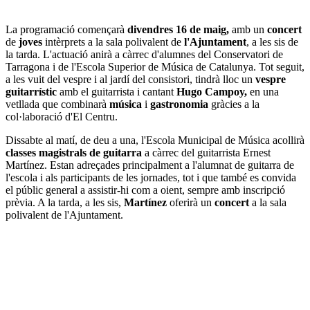
La programació començarà
divendres 16 de maig,
amb un
concert
de
joves
intèrprets a la sala polivalent de
l'Ajuntament
, a les sis de
la tarda. L'actuació anirà a càrrec d'alumnes del Conservatori de
Tarragona i de l'Escola Superior de Música de Catalunya. Tot seguit,
a les vuit del vespre i al jardí del consistori, tindrà lloc un
vespre
guitarrístic
amb el guitarrista i cantant
Hugo Campoy,
en una
vetllada que combinarà
música
i
gastronomia
gràcies a la
col·laboració d'El Centru.
Dissabte al matí, de deu a una, l'Escola Municipal de Música acollirà
classes magistrals de guitarra
a càrrec del guitarrista Ernest
Martínez. Estan adreçades principalment a l'alumnat de guitarra de
l'escola i als participants de les jornades, tot i que també es convida
el públic general a assistir-hi com a oient, sempre amb inscripció
prèvia. A la tarda, a les sis,
Martínez
oferirà un
concert
a la sala
polivalent de l'Ajuntament.