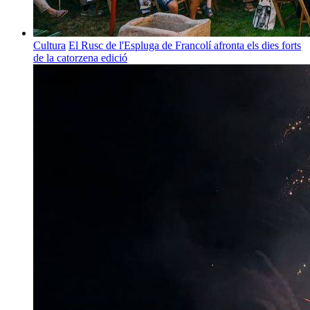
Cultura
El Rusc de l'Espluga de Francolí afronta els dies forts
de la catorzena edició