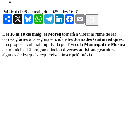
Publicat el 08 de maig de 2025 a les 16:31
Share
X
Bluesky
WhatsApp
Telegram
LinkedIn
Facebook
Email
Del
16 al 18 de maig
, el
Morell
tornarà a vibrar al ritme de les
cordes gràcies a la segona edició de les
Jornades Guitarrístiques,
una proposta cultural impulsada per l
'Escola Municipal de Música
del municipi. El programa inclou diverses
activitats gratuïtes,
algunes de les quals requereixen inscripció prèvia.