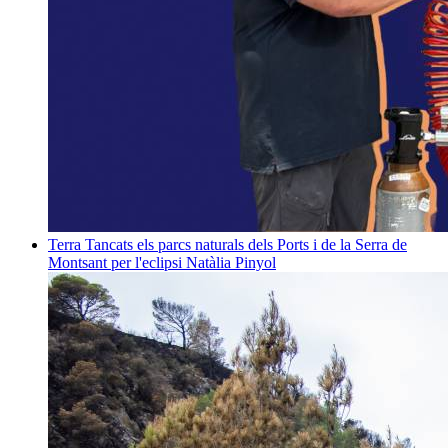
Terra
Tancats els parcs naturals dels Ports i de la Serra de
Montsant per l'eclipsi
Natàlia Pinyol