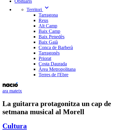
Obituaris
expand_more
Territori
Tarragona
Reus
Alt Camp
Baix Camp
Baix Penedès
Baix Gaià
Conca de Barberà
Tarragonès
Priorat
Costa Daurada
Àrea Metropolitana
Terres de l'Ebre
ara mateix
La guitarra protagonitza un cap de
setmana musical al Morell
Cultura