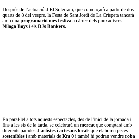
Després de l’actuació d’El Soterrani, que començarà a partir de dos
quarts de 8 del vespre, la Festa de Sant Jordi de La Crispeta tancarà
amb una
programació més festiva
a càrrec dels punxadiscos
Niloga Boys
i els
DJs Bonkers
.
En paral·lel a tots aquests espectacles, des de l’inici de la jornada i
fins a les sis de la tarda, se celebrarà un
mercat
que comptarà amb
diferents parades d’
artistes i artesans locals
que elaboren peces
sostenibles
i amb materials de
Km 0
i també hi podran vendre
roba