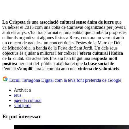
La Crispeta
és una
associació cultural sense ànim de lucre
que
va néixer el 2015 com una colla de Carnaval organitzada per joves i,
amb els anys, s’ha transformat en una entitat que també fa propostes
culturals organitzant algunes festes a Reus, com ara un vermut amb
un concert de nadales, un concert de les Festes de la Mare de Déu
de Misericòrdia, a banda de la Festa de Sant Jordi. Un dels seus
objectius és ajudar a millorar i fer créixer l’
oferta cultural i lúdica
de la ciutat. Els actes fets fins ara han tingut una
resposta molt
positiva
per part del públic i això ha fet que la
base social
de
l’entitat
s’ampliï
i ara ja compta amb una
vintena de voluntaris
.
Escull Tarragona Digital com la teva font preferida de Google
Arxivat a
reus
agenda cultural
sant jordi
Et pot interessar