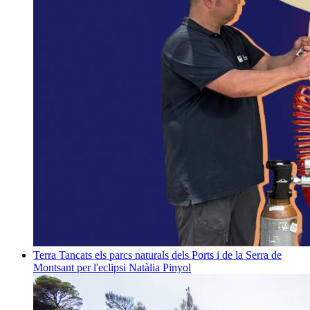
Terra
Tancats els parcs naturals dels Ports i de la Serra de
Montsant per l'eclipsi
Natàlia Pinyol