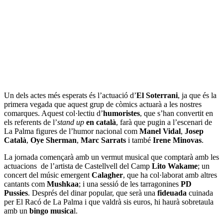
Un dels actes més esperats és l’actuació d’
El Soterrani
, ja que és la
primera vegada que aquest grup de còmics actuarà a les nostres
comarques. Aquest col·lectiu d’
humoristes
, que s’han convertit en
els referents de l’
stand up
en català
, farà que pugin a l’escenari de
La Palma figures de l’humor nacional com
Manel Vidal
,
Josep
Català
,
Oye Sherman
,
Marc Sarrats
i també
Irene Minovas
.
La jornada començarà amb un vermut musical que comptarà amb les
actuacions de l’artista de Castellvell del Camp
Lito Wakame
; un
concert del músic emergent
Calagher
, que ha col·laborat amb altres
cantants com
Mushkaa
; i una sessió de les tarragonines
PD
Pussies
. Després del dinar popular, que serà una
fideuada
cuinada
per El Racó de La Palma i que valdrà sis euros, hi haurà sobretaula
amb un
bingo musica
l.