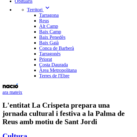
Obituaris
expand_more
Territori
Tarragona
Reus
Alt Camp
Baix Camp
Baix Penedès
Baix Gaià
Conca de Barberà
Tarragonès
Priorat
Costa Daurada
Àrea Metropolitana
Terres de l'Ebre
ara mateix
L'entitat La Crispeta prepara una
jornada cultural i festiva a la Palma de
Reus amb motiu de Sant Jordi
Cultura