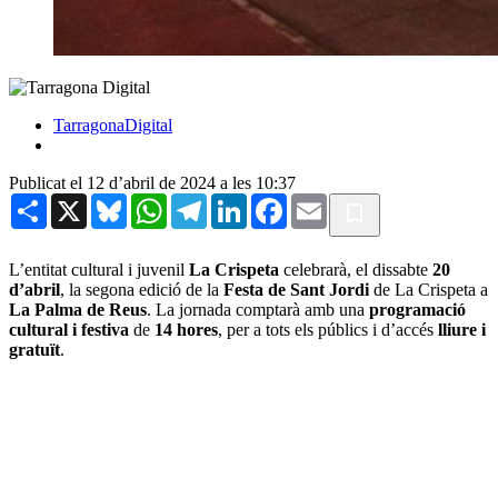
TarragonaDigital
Publicat el 12 d’abril de 2024 a les 10:37
Share
X
Bluesky
WhatsApp
Telegram
LinkedIn
Facebook
Email
L’entitat cultural i juvenil
La Crispeta
celebrarà, el dissabte
20
d’abril
, la segona edició de la
Festa de Sant Jordi
de La Crispeta a
La Palma de Reus
. La jornada comptarà amb una
programació
cultural i festiva
de
14 hores
, per a tots els públics i d’accés
lliure i
gratuït
.