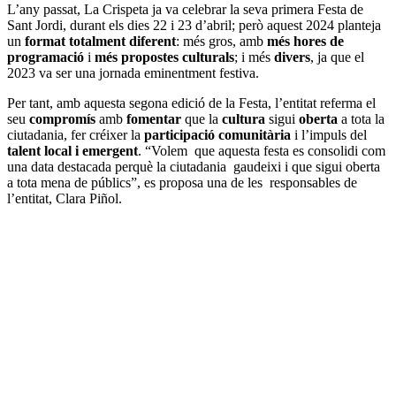
L’any passat, La Crispeta ja va celebrar la seva primera Festa de
Sant Jordi, durant els dies 22 i 23 d’abril; però aquest 2024 planteja
un
format totalment diferent
: més gros, amb
més hores de
programació
i
més propostes culturals
; i més
divers
, ja que el
2023 va ser una jornada eminentment festiva.
Per tant, amb aquesta segona edició de la Festa, l’entitat referma el
seu
compromís
amb
fomentar
que la
cultura
sigui
oberta
a tota la
ciutadania, fer créixer la
participació comunitària
i l’impuls del
talent local i emergent
. “Volem que aquesta festa es consolidi com
una data destacada perquè la ciutadania gaudeixi i que sigui oberta
a tota mena de públics”, es proposa una de les responsables de
l’entitat, Clara Piñol.