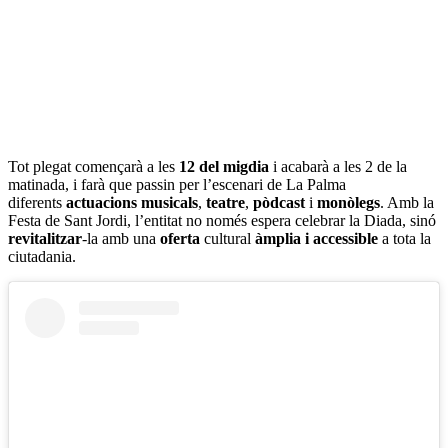
Tot plegat començarà a les
12 del migdia
i acabarà a les 2 de la
matinada, i farà que passin per l’escenari de La Palma
diferents
actuacions musicals
,
teatre
,
pòdcast
i
monòlegs
. Amb la
Festa de Sant Jordi, l’entitat no només espera celebrar la Diada, sinó
revitalitzar
-la amb una
oferta
cultural
àmplia i accessible
a tota la
ciutadania.