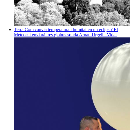
Terra
Com canvia temperatura i humitat en un eclipsi? El
Meteocat enviarà tres globus sonda
Arnau Urgell i Vidal