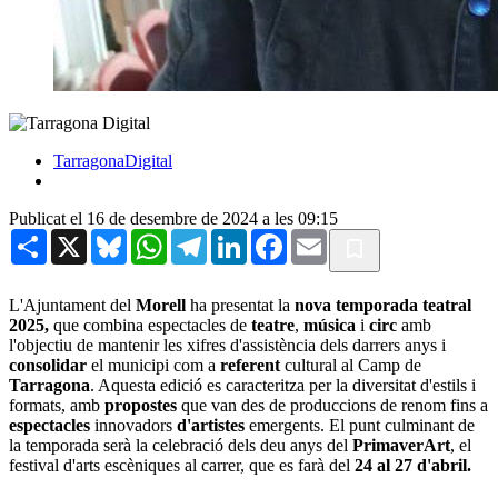
TarragonaDigital
Publicat el 16 de desembre de 2024 a les 09:15
Share
X
Bluesky
WhatsApp
Telegram
LinkedIn
Facebook
Email
L'Ajuntament del
Morell
ha presentat la
nova temporada teatral
2025,
que combina espectacles de
teatre
,
música
i
circ
amb
l'objectiu de mantenir les xifres d'assistència dels darrers anys i
consolidar
el municipi com a
referent
cultural al Camp de
Tarragona
. Aquesta edició es caracteritza per la diversitat d'estils i
formats, amb
propostes
que van des de produccions de renom fins a
espectacles
innovadors
d'artistes
emergents. El punt culminant de
la temporada serà la celebració dels deu anys del
PrimaverArt
, el
festival d'arts escèniques al carrer, que es farà del
24 al 27 d'abril.