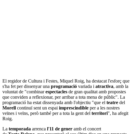
El regidor de Cultura i Festes, Miquel Roig, ha destacat l'esforç que
s'ha fet per dissenyar una
programació
variada i
atractiva
, amb la
voluntat de "combinar
espectacles
de gran qualitat amb propostes
que conviden a reflexionar, per arribar a tota mena de públic". La
programació ha estat dissenyada amb l'objectiu "que el
teatre
del
Morell
continuï sent un espai
imprescindible
per a les nostres
veïnes i veïns, però també per a tota la gent del
territori
", ha afegit
Roig.
La
temporada
arrenca
l'11 de gener
amb el concert