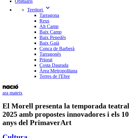
Obituaris
expand_more
Territori
Tarragona
Reus
Alt Camp
Baix Camp
Baix Penedès
Baix Gaià
Conca de Barberà
Tarragonès
Priorat
Costa Daurada
Àrea Metropolitana
Terres de l'Ebre
ara mateix
El Morell presenta la temporada teatral
2025 amb propostes innovadores i els 10
anys del PrimaverArt
Cultura