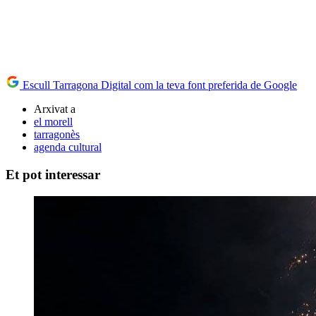
Escull Tarragona Digital com la teva font preferida de Google
Arxivat a
el morell
tarragonès
agenda cultural
Et pot interessar