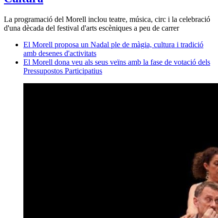
La programació del Morell inclou teatre, música, circ i la celebració
d'una dècada del festival d'arts escèniques a peu de carrer
El Morell proposa un Nadal ple de màgia, cultura i tradició
amb desenes d'activitats
El Morell dona veu als seus veïns amb la fase de votació dels
Pressupostos Participatius