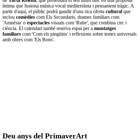
de
Tarta Relena
, que presentarà el seu últim disc en una proposta
íntima que fusiona música vocal mediterrània i pensament tràgic. A
partir d'aquí, el públic podrà gaudir d'una rica oferta
cultural
que
inclou
comèdies
com Els Secundaris, drames familiars com
'Amnèsia' o
espectacles
visuals com 'Rube', que combina circ i
ciència. El calendari també reserva espai per a
muntatges
familiars
com 'Com els pingüins' i reflexions sobre temes universals
amb obres com 'Els Bons'.
Deu anys del PrimaverArt