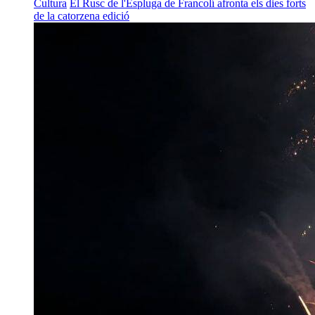
Cultura
El Rusc de l'Espluga de Francolí afronta els dies forts
de la catorzena edició