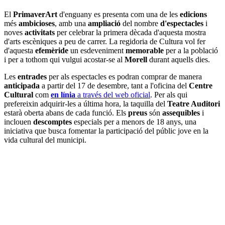
El
PrimaverArt
d'enguany es presenta com una de les
edicions
més
ambicioses
, amb una
ampliació
del nombre
d'espectacles
i
noves
activitats
per celebrar la primera dècada d'aquesta mostra
d'arts escèniques a peu de carrer. La regidoria de Cultura vol fer
d'aquesta
efemèride
un esdeveniment
memorable
per a la població
i per a tothom qui vulgui acostar-se al
Morell
durant aquells dies.
Les
entrades
per als espectacles es podran comprar de manera
anticipada
a partir del 17 de desembre, tant a l'oficina del
Centre
Cultural
com
en línia
a través del web oficial
. Per als qui
prefereixin adquirir-les a última hora, la taquilla del
Teatre Auditori
estarà oberta abans de cada funció. Els
preus
són
assequibles
i
inclouen
descomptes
especials per a menors de 18 anys, una
iniciativa que busca fomentar la participació del públic jove en la
vida cultural del municipi.