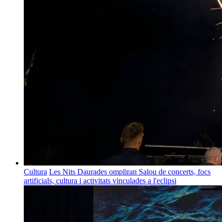
Cultura
Les Nits Daurades ompliran Salou de concerts, focs
artificials, cultura i activitats vinculades a l'eclipsi