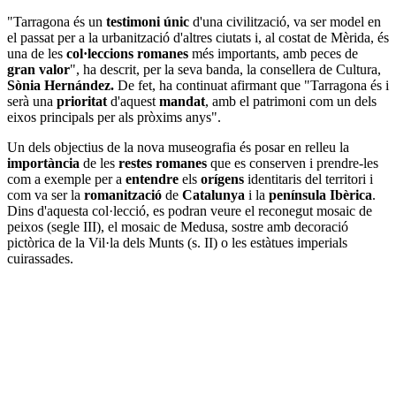
"Tarragona és un
testimoni únic
d'una civilització, va ser model en
el passat per a la urbanització d'altres ciutats i, al costat de Mèrida, és
una de les
col·leccions romanes
més importants, amb peces de
gran valor
", ha descrit, per la seva banda, la consellera de Cultura,
Sònia Hernández.
De fet, ha continuat afirmant que "Tarragona és i
serà una
prioritat
d'aquest
mandat
, amb el patrimoni com un dels
eixos principals per als pròxims anys".
Un dels objectius de la nova museografia és posar en relleu la
importància
de les
restes romanes
que es conserven i prendre-les
com a exemple per a
entendre
els
orígens
identitaris del territori i
com va ser la
romanització
de
Catalunya
i la
península Ibèrica
.
Dins d'aquesta col·lecció, es podran veure el reconegut mosaic de
peixos (segle III), el mosaic de Medusa, sostre amb decoració
pictòrica de la Vil·la dels Munts (s. II) o les estàtues imperials
cuirassades.