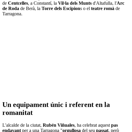
de
Centcelles
, a Constantí, la
Vil·la dels Munts
d'Altafulla, l'
Arc
de Roda
de Berà, la
Torre dels Escipion
s o el
teatre romà
de
Tarragona.
Un equipament únic i referent en la
romanitat
L'alcalde de la ciutat,
Rubén Viñuales
, ha celebrat aquest
pas
endavant
per a una Tarragona "
orgullosa
del seu
passat
, però