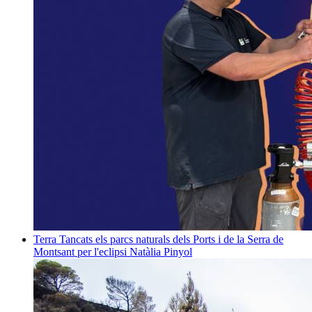
Terra
Tancats els parcs naturals dels Ports i de la Serra de
Montsant per l'eclipsi
Natàlia Pinyol