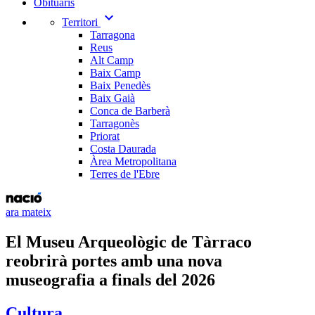
Obituaris
expand_more
Territori
Tarragona
Reus
Alt Camp
Baix Camp
Baix Penedès
Baix Gaià
Conca de Barberà
Tarragonès
Priorat
Costa Daurada
Àrea Metropolitana
Terres de l'Ebre
ara mateix
El Museu Arqueològic de Tàrraco
reobrirà portes amb una nova
museografia a finals del 2026
Cultura