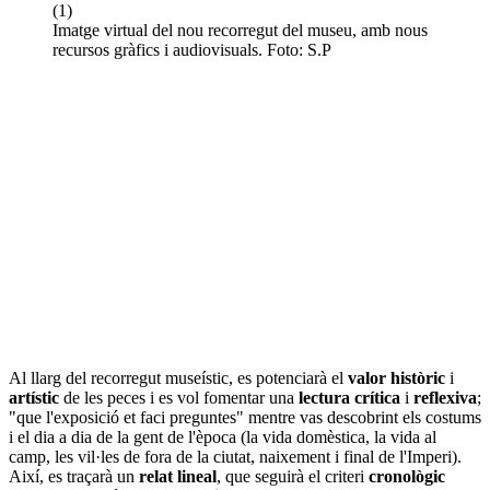
Imatge virtual del nou recorregut del museu, amb nous
recursos gràfics i audiovisuals. Foto: S.P
Al llarg del recorregut museístic, es potenciarà el
valor històric
i
artístic
de les peces i es vol fomentar una
lectura crítica
i
reflexiva
;
"que l'exposició et faci preguntes" mentre vas descobrint els costums
i el dia a dia de la gent de l'època (la vida domèstica, la vida al
camp, les vil·les de fora de la ciutat, naixement i final de l'Imperi).
Així, es traçarà un
relat lineal
, que seguirà el criteri
cronològic