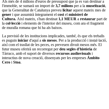
Als més de 4 milions d'euros de pressupost que ja es van destinar a
l'immoble, se sumarà un import de
3,7 milions
per a la
museïtzació
,
que la Generalitat de Catalunya preveu
licitar
aquest mateix mes de
gener
i que assumirà íntegrament el
cost
el
ministeri de
Cultura.
Així mateix, s'han destinat
1,1 MEUR
a
restaurar
part de
la
col·lecció
i elements de l'interior del museu, com ara el fragment
de muralla romana que hi ha als baixos.
La previsió de les institucions implicades, també, és que els treballs
es puguin
iniciar
d'aquí a
sis mesos
. Per a la producció i instal·lació,
així com el trasllat de les peces, es preveuen divuit mesos més. El
futur museu oferirà un recorregut per
deu segles d'història
de
Tàrraco, amb el suport de diversos
recursos audiovisuals
i
interactius de nova creació, dissenyats per les empreses
Ámbito
Cero
i
Stoa
.