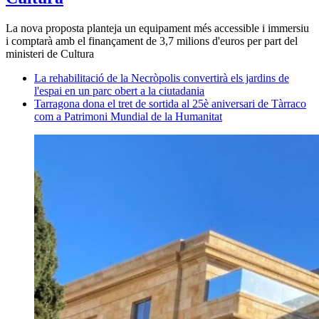
La nova proposta planteja un equipament més accessible i immersiu
i comptarà amb el finançament de 3,7 milions d'euros per part del
ministeri de Cultura
La rehabilitació de la Necròpolis convertirà els jardins de
l'espai en un parc obert a la ciutadania
Tarragona dona el tret de sortida al 25è aniversari de Tàrraco
com a Patrimoni Mundial de la Humanitat