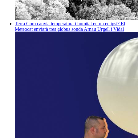
Terra
Com canvia temperatura i humitat en un eclipsi? El
Meteocat enviarà tres globus sonda
Arnau Urgell i Vidal