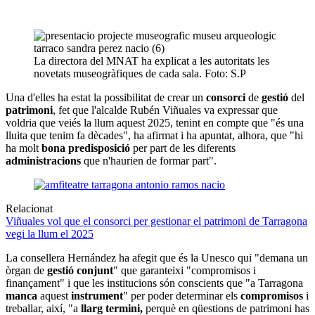
La directora del MNAT ha explicat a les autoritats les
novetats museogràfiques de cada sala. Foto: S.P
Una d'elles ha estat la possibilitat de crear un
consorci
de
gestió
del
patrimoni
, fet que l'alcalde Rubén Viñuales va expressar que
voldria que veiés la llum aquest 2025, tenint en compte que "és una
lluita que tenim fa dècades", ha afirmat i ha apuntat, alhora, que "hi
ha molt
bona predisposició
per part de les diferents
administracions
que n'haurien de formar part".
Relacionat
Viñuales vol que el consorci per gestionar el patrimoni de Tarragona
vegi la llum el 2025
La consellera Hernández ha afegit que és la Unesco qui "demana un
òrgan de
gestió conjunt
" que garanteixi "compromisos i
finançament" i que les institucions són conscients que "a Tarragona
manca
aquest
instrument
" per poder determinar els
compromisos
i
treballar, així, "a
llarg termini,
perquè en qüestions de patrimoni has