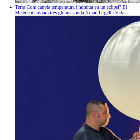
Terra
Com canvia temperatura i humitat en un eclipsi? El
Meteocat enviarà tres globus sonda
Arnau Urgell i Vidal