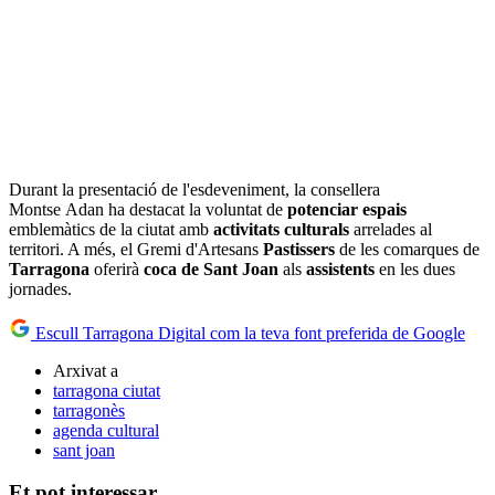
Durant la presentació de l'esdeveniment, la consellera
Montse Adan ha destacat la voluntat de
potenciar
espais
emblemàtics de la ciutat amb
activitats
culturals
arrelades al
territori. A més, el Gremi d'Artesans
Pastissers
de les comarques de
Tarragona
oferirà
coca de Sant Joan
als
assistents
en les dues
jornades.
Escull Tarragona Digital com la teva font preferida de Google
Arxivat a
tarragona ciutat
tarragonès
agenda cultural
sant joan
Et pot interessar