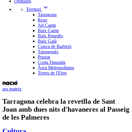
Obituaris
expand_more
Territori
Tarragona
Reus
Alt Camp
Baix Camp
Baix Penedès
Baix Gaià
Conca de Barberà
Tarragonès
Priorat
Costa Daurada
Àrea Metropolitana
Terres de l'Ebre
ara mateix
Tarragona celebra la revetlla de Sant
Joan amb dues nits d'havaneres al Passeig
de les Palmeres
Cultura