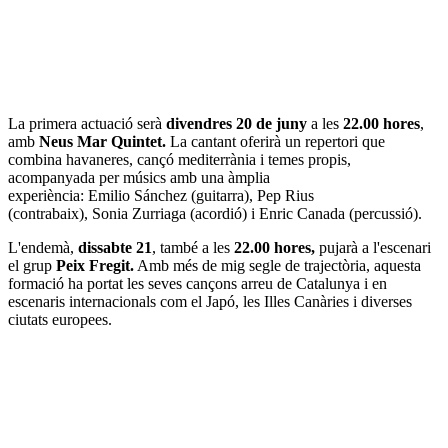
La primera actuació serà
divendres 20 de juny
a les
22.00 hores
,
amb
Neus Mar Quintet.
La cantant oferirà un repertori que
combina havaneres, cançó mediterrània i temes propis,
acompanyada per músics amb una àmplia
experiència: Emilio Sánchez (guitarra), Pep Rius
(contrabaix), Sonia Zurriaga (acordió) i Enric Canada (percussió).
L'endemà,
dissabte 21
, també a les
22.00 hores,
pujarà a l'escenari
el grup
Peix Fregit.
Amb més de mig segle de trajectòria, aquesta
formació ha portat les seves cançons arreu de Catalunya i en
escenaris internacionals com el Japó, les Illes Canàries i diverses
ciutats europees.