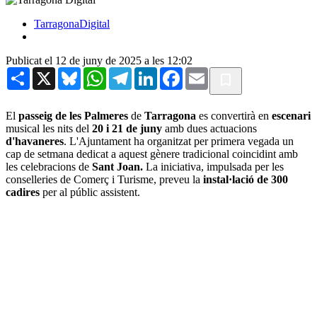
TarragonaDigital
Publicat el 12 de juny de 2025 a les 12:02
Share
X
Bluesky
WhatsApp
Telegram
LinkedIn
Facebook
Email
El
passeig de les Palmeres
de
Tarragona
es convertirà en
escenari
musical les nits del
20 i 21 de juny
amb dues actuacions
d'havaneres
. L'Ajuntament ha organitzat per primera vegada un
cap de setmana dedicat a aquest gènere tradicional coincidint amb
les celebracions de
Sant Joan.
La iniciativa, impulsada per les
conselleries de Comerç i Turisme, preveu la
instal·lació de 300
cadires
per al públic assistent.