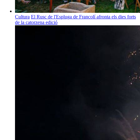
Cultura
El Rusc de l'Espluga de Francolí afronta els dies forts
de la catorzena edició