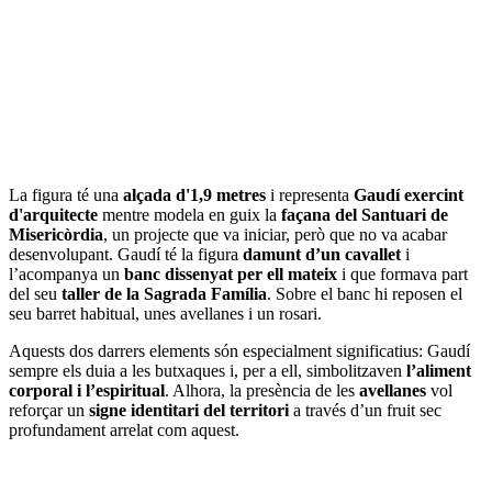
La figura té una
alçada d'1,9 metres
i representa
Gaudí exercint
d'arquitecte
mentre modela en guix la
façana del Santuari de
Misericòrdia
, un projecte que va iniciar, però que no va acabar
desenvolupant. Gaudí té la figura
damunt d’un cavallet
i
l’acompanya un
banc dissenyat per ell mateix
i que formava part
del seu
taller de la Sagrada Família
. Sobre el banc hi reposen el
seu barret habitual, unes avellanes i un rosari.
Aquests dos darrers elements són especialment significatius: Gaudí
sempre els duia a les butxaques i, per a ell, simbolitzaven
l’aliment
corporal i l’espiritual
. Alhora, la presència de les
avellanes
vol
reforçar un
signe identitari del territori
a través d’un fruit sec
profundament arrelat com aquest.