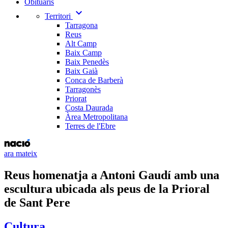
Obituaris
expand_more
Territori
Tarragona
Reus
Alt Camp
Baix Camp
Baix Penedès
Baix Gaià
Conca de Barberà
Tarragonès
Priorat
Costa Daurada
Àrea Metropolitana
Terres de l'Ebre
ara mateix
Reus homenatja a Antoni Gaudí amb una
escultura ubicada als peus de la Prioral
de Sant Pere
Cultura