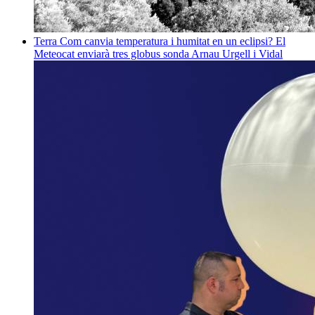
Terra
Com canvia temperatura i humitat en un eclipsi? El
Meteocat enviarà tres globus sonda
Arnau Urgell i Vidal