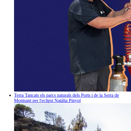
Terra
Tancats els parcs naturals dels Ports i de la Serra de
Montsant per l'eclipsi
Natàlia Pinyol