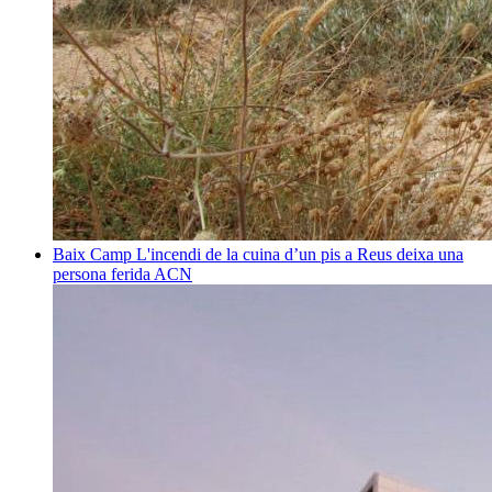
Baix Camp
L'incendi de la cuina d’un pis a Reus deixa una
persona ferida
ACN