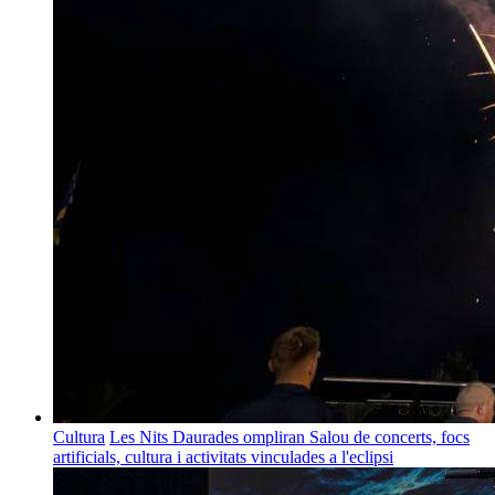
Cultura
Les Nits Daurades ompliran Salou de concerts, focs
artificials, cultura i activitats vinculades a l'eclipsi