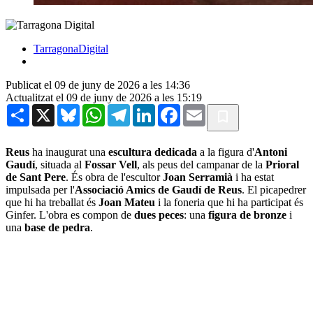
TarragonaDigital
Publicat el 09 de juny de 2026 a les 14:36
Actualitzat el 09 de juny de 2026 a les 15:19
Share
X
Bluesky
WhatsApp
Telegram
LinkedIn
Facebook
Email
Reus
ha inaugurat una
escultura dedicada
a la figura d'
Antoni
Gaudí
, situada al
Fossar Vell
, als peus del campanar de la
Prioral
de Sant Pere
. És obra de l'escultor
Joan Serramià
i ha estat
impulsada per l'
Associació Amics de Gaudí de Reus
. El picapedrer
que hi ha treballat és
Joan Mateu
i la foneria que hi ha participat és
Ginfer. L'obra es compon de
dues peces
: una
figura de bronze
i
una
base de pedra
.