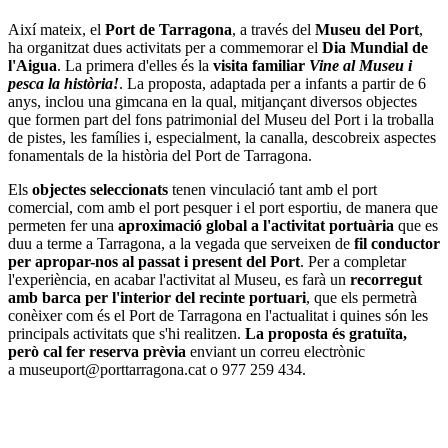
Així mateix, el
Port de Tarragona
, a través del
Museu del Port
,
ha organitzat dues activitats per a commemorar el
Dia Mundial de
l'Aigua
. La primera d'elles és la
visita familiar
Vine al Museu i
pesca la història!
. La proposta, adaptada per a infants a partir de 6
anys, inclou una gimcana en la qual, mitjançant diversos objectes
que formen part del fons patrimonial del Museu del Port i la troballa
de pistes, les famílies i, especialment, la canalla, descobreix aspectes
fonamentals de la història del Port de Tarragona.
Els
objectes seleccionats
tenen vinculació tant amb el port
comercial, com amb el port pesquer i el port esportiu, de manera que
permeten fer una
aproximació global a l'activitat portuària
que es
duu a terme a Tarragona, a la vegada que serveixen de
fil conductor
per apropar-nos al passat i present del Port
. Per a completar
l'experiència, en acabar l'activitat al Museu, es farà un
recorregut
amb barca per l'interior del recinte portuari
, que els permetrà
conèixer com és el Port de Tarragona en l'actualitat i quines són les
principals activitats que s'hi realitzen.
La proposta és gratuïta,
però cal fer reserva prèvia
enviant un correu electrònic
a museuport@porttarragona.cat o 977 259 434.