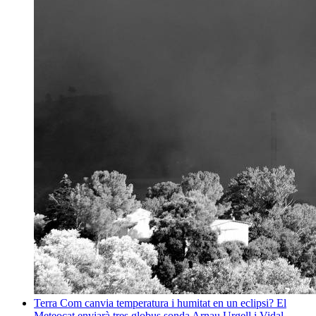
Terra
Com canvia temperatura i humitat en un eclipsi? El
Meteocat enviarà tres globus sonda
Arnau Urgell i Vidal