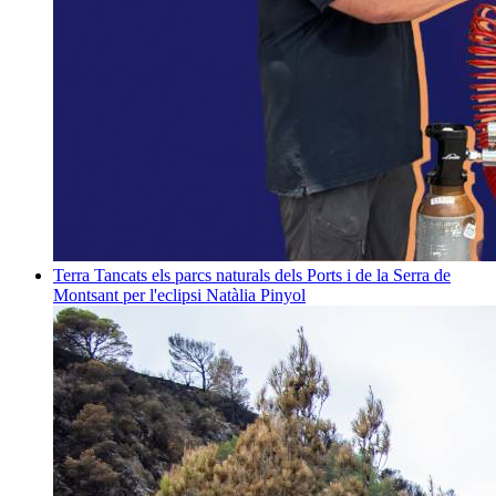
Terra
Tancats els parcs naturals dels Ports i de la Serra de
Montsant per l'eclipsi
Natàlia Pinyol