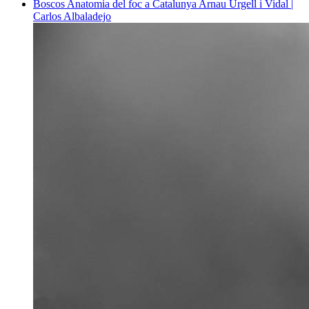
Boscos
Anatomia del foc a Catalunya
Arnau Urgell i Vidal |
Carlos Albaladejo