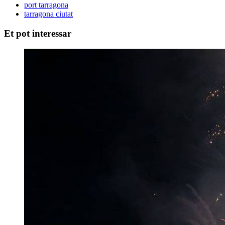
port tarragona
tarragona ciutat
Et pot interessar