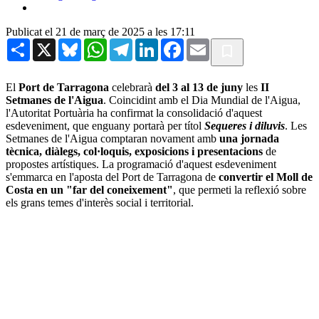
Publicat el 21 de març de 2025 a les 17:11
Share
X
Bluesky
WhatsApp
Telegram
LinkedIn
Facebook
Email
El
Port de Tarragona
celebrarà
del 3 al 13 de juny
les
II
Setmanes de l'Aigua
. Coincidint amb el Dia Mundial de l'Aigua,
l'Autoritat Portuària ha confirmat la consolidació d'aquest
esdeveniment, que enguany portarà per títol
Sequeres i diluvis
. Les
Setmanes de l'Aigua comptaran novament amb
una jornada
tècnica, diàlegs, col·loquis, exposicions i presentacions
de
propostes artístiques. La programació d'aquest esdeveniment
s'emmarca en l'aposta del Port de Tarragona de
convertir el Moll de
Costa en un "far del coneixement"
, que permeti la reflexió sobre
els grans temes d'interès social i territorial.