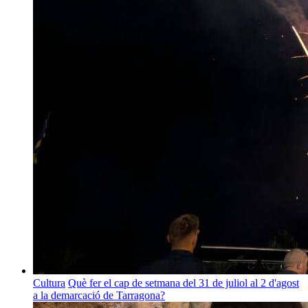
Cultura
Què fer el cap de setmana del 31 de juliol al 2 d'agost
a la demarcació de Tarragona?