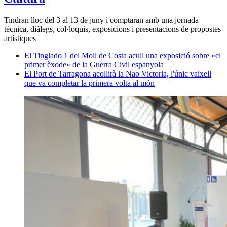
Tindran lloc del 3 al 13 de juny i comptaran amb una jornada
tècnica, diàlegs, col·loquis, exposicions i presentacions de propostes
artístiques
El Tinglado 1 del Moll de Costa acull una exposició sobre «el
primer èxode» de la Guerra Civil espanyola
El Port de Tarragona acollirà la Nao Victoria, l'únic vaixell
que va completar la primera volta al món