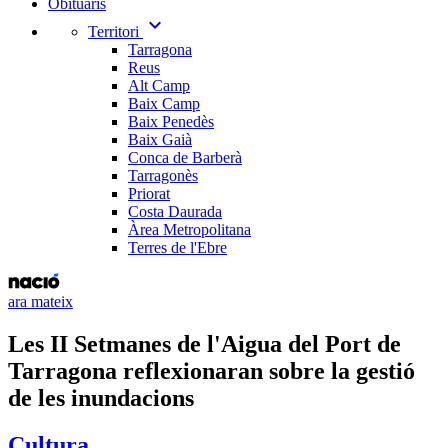
Obituaris
expand_more
Territori
Tarragona
Reus
Alt Camp
Baix Camp
Baix Penedès
Baix Gaià
Conca de Barberà
Tarragonès
Priorat
Costa Daurada
Àrea Metropolitana
Terres de l'Ebre
ara mateix
Les II Setmanes de l'Aigua del Port de
Tarragona reflexionaran sobre la gestió
de les inundacions
Cultura