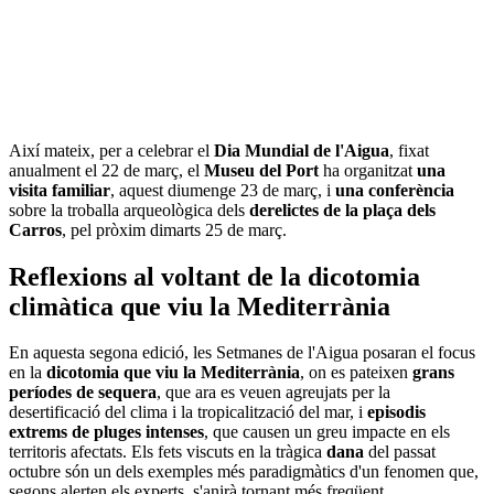
Així mateix, per a celebrar el
Dia Mundial de l'Aigua
, fixat
anualment el 22 de març, el
Museu del Port
ha organitzat
una
visita familiar
, aquest diumenge 23 de març, i
una conferència
sobre la troballa arqueològica dels
derelictes de la plaça dels
Carros
, pel pròxim dimarts 25 de març.
Reflexions al voltant de la dicotomia
climàtica que viu la Mediterrània
En aquesta segona edició, les Setmanes de l'Aigua posaran el focus
en la
dicotomia que viu la Mediterrània
, on es pateixen
grans
períodes de sequera
, que ara es veuen agreujats per la
desertificació del clima i la tropicalització del mar, i
episodis
extrems de pluges intenses
, que causen un greu impacte en els
territoris afectats. Els fets viscuts en la tràgica
dana
del passat
octubre són un dels exemples més paradigmàtics d'un fenomen que,
segons alerten els experts, s'anirà tornant més freqüent.