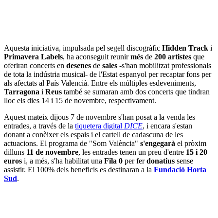
Aquesta iniciativa, impulsada pel segell discogràfic
Hidden Track
i
Primavera Labels
, ha aconseguit reunir
més
de
200 artistes
que
oferiran concerts en
desenes
de
sales
-s'han mobilitzat professionals
de tota la indústria musical- de l'Estat espanyol per recaptar fons per
als afectats al País Valencià. Entre els múltiples esdeveniments,
Tarragona
i
Reus
també se sumaran amb dos concerts que tindran
lloc els dies 14 i 15 de novembre, respectivament.
Aquest mateix dijous 7 de novembre s'han posat a la venda les
entrades, a través de la
tiquetera digital
DICE
, i encara s'estan
donant a conèixer els espais i el cartell de cadascuna de les
actuacions. El programa de "Som València"
s'engegarà
el pròxim
dilluns
11 de novembre
, les entrades tenen un preu d'entre
15 i 20
euros
i, a més, s'ha habilitat una
Fila 0
per fer
donatius
sense
assistir. El 100% dels beneficis es destinaran a la
Fundació Horta
Sud
.