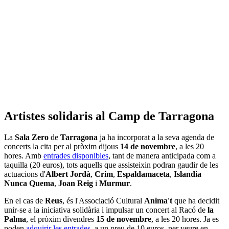
Artistes solidaris al Camp de Tarragona
La
Sala Zero
de
Tarragona
ja ha incorporat a la seva agenda de
concerts la cita per al pròxim dijous
14 de novembre
, a les 20
hores. Amb
entrades disponibles
, tant de manera anticipada com a
taquilla (20 euros), tots aquells que assisteixin podran gaudir de les
actuacions d'
Albert Jordà
,
Crim
,
Espaldamaceta
,
Islandia
Nunca Quema
,
Joan Reig
i
Murmur
.
En el cas de
Reus
, és l'Associació Cultural
Anima't
que ha decidit
unir-se a la iniciativa solidària i impulsar un concert al Racó de
la
Palma
, el pròxim divendres
15 de novembre
, a les 20 hores. Ja es
poden
adquirir les entrades
, a un preu de 10 euros, per veure en