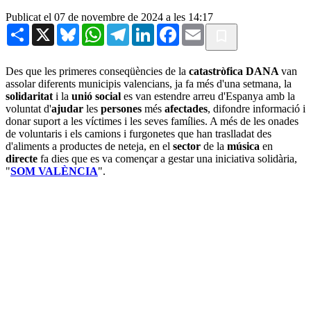
Publicat el 07 de novembre de 2024 a les 14:17
Share
X
Bluesky
WhatsApp
Telegram
LinkedIn
Facebook
Email
Des que les primeres conseqüències de la
catastròfica DANA
van
assolar diferents municipis valencians, ja fa més d'una setmana, la
solidaritat
i la
unió social
es van estendre arreu d'Espanya amb la
voluntat d'
ajudar
les
persones
més
afectades
, difondre informació i
donar suport a les víctimes i les seves famílies. A més de les onades
de voluntaris i els camions i furgonetes que han traslladat des
d'aliments a productes de neteja, en el
sector
de la
música
en
directe
fa dies que es va començar a gestar una iniciativa solidària,
"
SOM VALÈNCIA
".