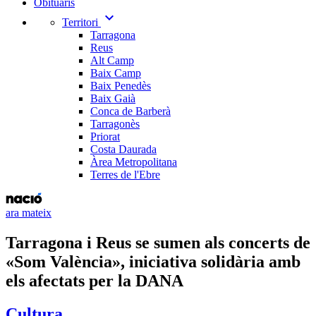
Obituaris
expand_more
Territori
Tarragona
Reus
Alt Camp
Baix Camp
Baix Penedès
Baix Gaià
Conca de Barberà
Tarragonès
Priorat
Costa Daurada
Àrea Metropolitana
Terres de l'Ebre
ara mateix
Tarragona i Reus se sumen als concerts de
«Som València», iniciativa solidària amb
els afectats per la DANA
Cultura