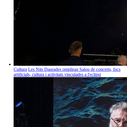
Cultura
Les Nits Daurades ompliran Salou de concerts, focs
artificials, cultura i activitats vinculades a l'eclipsi