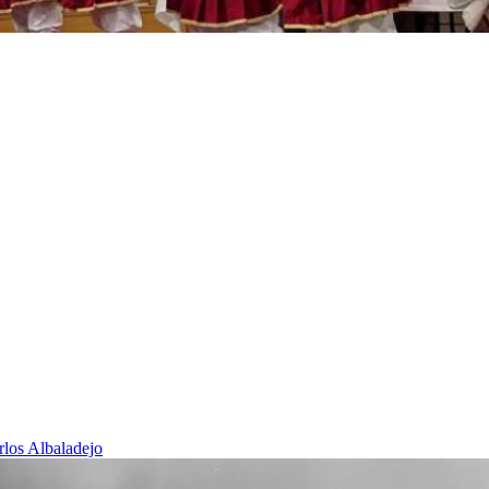
rlos Albaladejo