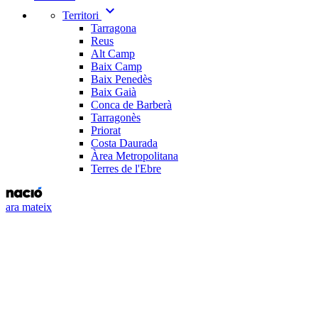
expand_more
Territori
Tarragona
Reus
Alt Camp
Baix Camp
Baix Penedès
Baix Gaià
Conca de Barberà
Tarragonès
Priorat
Costa Daurada
Àrea Metropolitana
Terres de l'Ebre
ara mateix