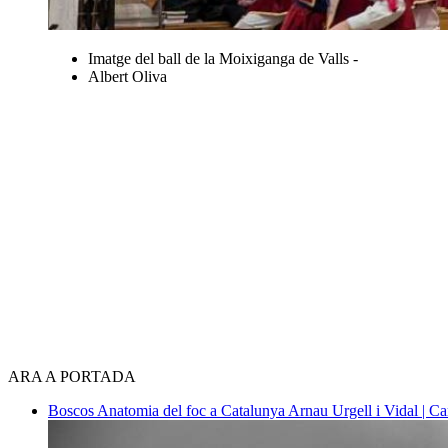
Imatge del ball de la Moixiganga de Valls -
Albert Oliva
ARA A PORTADA
Boscos
Anatomia del foc a Catalunya
Arnau Urgell i Vidal | Ca