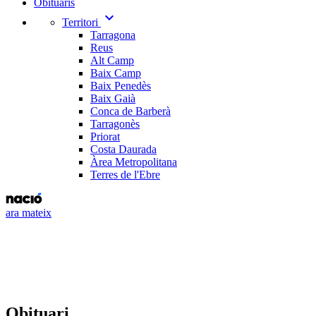
Obituaris
expand_more
Territori
Tarragona
Reus
Alt Camp
Baix Camp
Baix Penedès
Baix Gaià
Conca de Barberà
Tarragonès
Priorat
Costa Daurada
Àrea Metropolitana
Terres de l'Ebre
ara mateix
Obituari