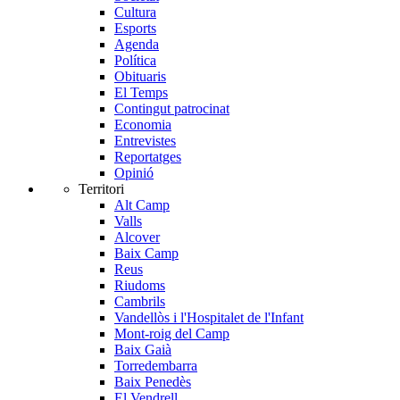
Cultura
Esports
Agenda
Política
Obituaris
El Temps
Contingut patrocinat
Economia
Entrevistes
Reportatges
Opinió
Territori
Alt Camp
Valls
Alcover
Baix Camp
Reus
Riudoms
Cambrils
Vandellòs i l'Hospitalet de l'Infant
Mont-roig del Camp
Baix Gaià
Torredembarra
Baix Penedès
El Vendrell