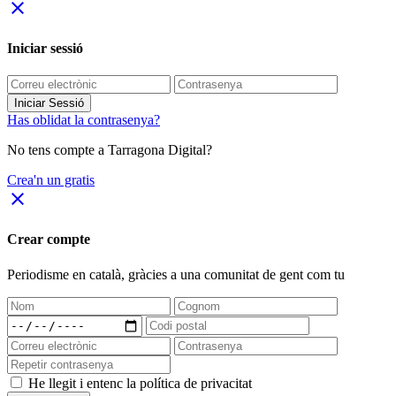
close
Iniciar sessió
Iniciar Sessió
Has oblidat la contrasenya?
No tens compte a Tarragona Digital?
Crea'n un gratis
close
Crear compte
Periodisme
en català
, gràcies a una comunitat de gent com tu
He llegit i entenc la política de privacitat