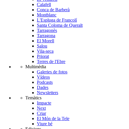
Calafell
Conca de Barberà
Montblanc
L'Espluga de Francolí
Santa Coloma de Queralt
Tarragonès
Tarragona
El Morell
Salou
Vila-seca
Priorat
Terres de l'Ebre
Multimèdia
Galeries de fotos
Vídeos
Podcasts
Dades
Newsletters
Temàtics
Impacte
Next
Criar
El Món de la Tele
Viure bé
Edicions