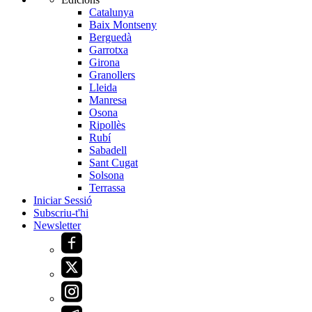
Catalunya
Baix Montseny
Berguedà
Garrotxa
Girona
Granollers
Lleida
Manresa
Osona
Ripollès
Rubí
Sabadell
Sant Cugat
Solsona
Terrassa
Iniciar Sessió
Subscriu-t'hi
Newsletter