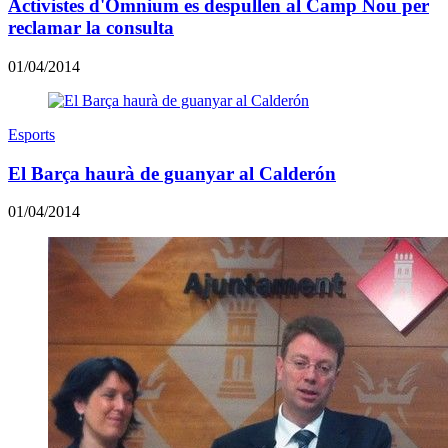
Activistes d'Òmnium es despullen al Camp Nou per
reclamar la consulta
01/04/2014
Esports
El Barça haurà de guanyar al Calderón
01/04/2014