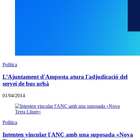
Política
L’Ajuntament d'Amposta atura l'adjudicació del
servei de bus urbà
01/04/2014
Política
Intenten vincular l'ANC amb una suposada «Nova