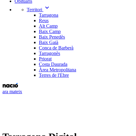
Obituaris
expand_more
Territori
Tarragona
Reus
Alt Camp
Baix Camp
Baix Penedès
Baix Gaià
Conca de Barberà
Tarragonès
Priorat
Costa Daurada
Àrea Metropolitana
Terres de l'Ebre
ara mateix