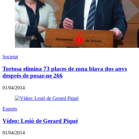
Societat
Tortosa elimina 73 places de zona blava dos anys
després de posar-ne 266
01/04/2014
Esports
Vídeo: Lesió de Gerard Piqué
01/04/2014