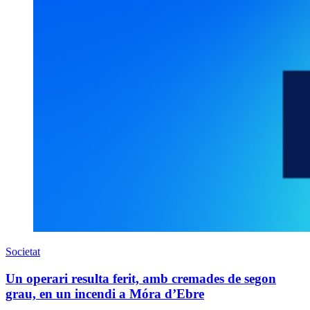
Societat
Un operari resulta ferit, amb cremades de segon
grau, en un incendi a Móra d’Ebre