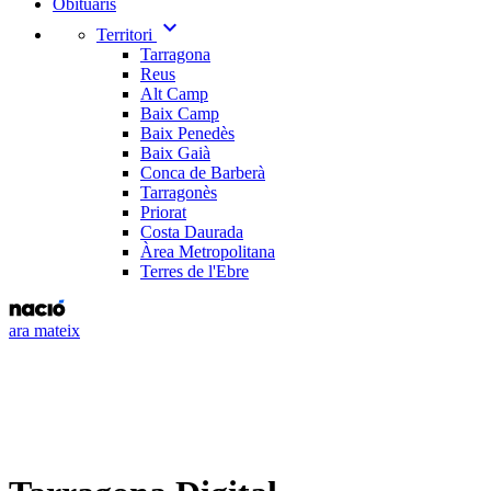
Obituaris
expand_more
Territori
Tarragona
Reus
Alt Camp
Baix Camp
Baix Penedès
Baix Gaià
Conca de Barberà
Tarragonès
Priorat
Costa Daurada
Àrea Metropolitana
Terres de l'Ebre
ara mateix