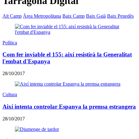
Tarragona Digital
Alt Camp
Àrea Metropolitana
Baix Camp
Baix Gaià
Baix Penedès
Política
Com fer inviable el 155: així resistirà la Generalitat
l'embat d'Espanya
28/10/2017
Cultura
Així intenta controlar Espanya la premsa estrangera
28/10/2017