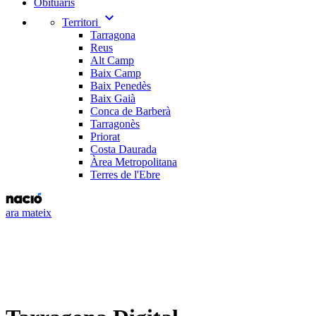
Obituaris
expand_more
Territori
Tarragona
Reus
Alt Camp
Baix Camp
Baix Penedès
Baix Gaià
Conca de Barberà
Tarragonès
Priorat
Costa Daurada
Àrea Metropolitana
Terres de l'Ebre
ara mateix