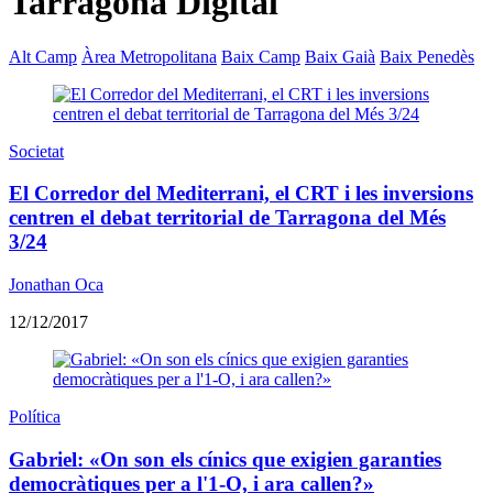
Tarragona Digital
Alt Camp
Àrea Metropolitana
Baix Camp
Baix Gaià
Baix Penedès
Societat
El Corredor del Mediterrani, el CRT i les inversions
centren el debat territorial de Tarragona del Més
3/24
Jonathan Oca
12/12/2017
Política
Gabriel: «On son els cínics que exigien garanties
democràtiques per a l'1-O, i ara callen?»