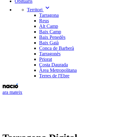
Obituaris
expand_more
Territori
Tarragona
Reus
Alt Camp
Baix Camp
Baix Penedès
Baix Gaià
Conca de Barberà
Tarragonès
Priorat
Costa Daurada
Àrea Metropolitana
Terres de l'Ebre
ara mateix