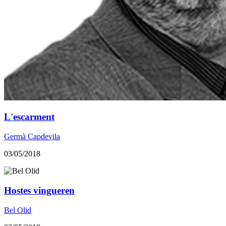
L'escarment
Germà Capdevila
03/05/2018
Hostes vingueren
Bel Olid