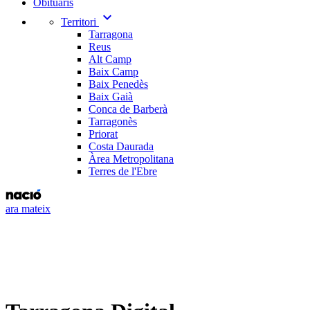
Obituaris
expand_more
Territori
Tarragona
Reus
Alt Camp
Baix Camp
Baix Penedès
Baix Gaià
Conca de Barberà
Tarragonès
Priorat
Costa Daurada
Àrea Metropolitana
Terres de l'Ebre
ara mateix