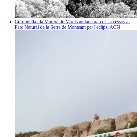
Cornudella i la Morera de Montsant tancaran els accessos al
Parc Natural de la Serra de Montsant per l'eclipsi
ACN