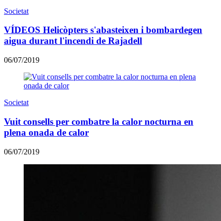
Societat
VÍDEOS Helicòpters s'abasteixen i bombardegen
aigua durant l'incendi de Rajadell
06/07/2019
Societat
Vuit consells per combatre la calor nocturna en
plena onada de calor
06/07/2019