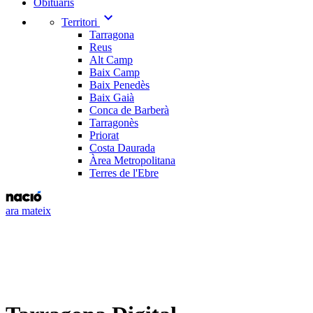
Obituaris
expand_more
Territori
Tarragona
Reus
Alt Camp
Baix Camp
Baix Penedès
Baix Gaià
Conca de Barberà
Tarragonès
Priorat
Costa Daurada
Àrea Metropolitana
Terres de l'Ebre
ara mateix