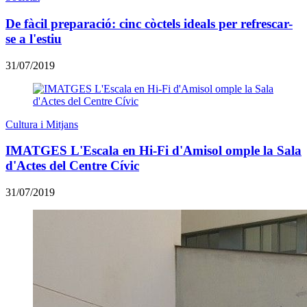
De fàcil preparació: cinc còctels ideals per refrescar-
se a l'estiu
31/07/2019
Cultura i Mitjans
IMATGES L'Escala en Hi-Fi d'Amisol omple la Sala
d'Actes del Centre Cívic
31/07/2019