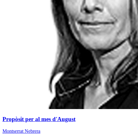
Propòsit per al mes d'August
Montserrat Nebrera