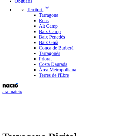
Obituaris
expand_more
Territori
Tarragona
Reus
Alt Camp
Baix Camp
Baix Penedès
Baix Gaià
Conca de Barberà
Tarragonès
Priorat
Costa Daurada
Àrea Metropolitana
Terres de l'Ebre
ara mateix