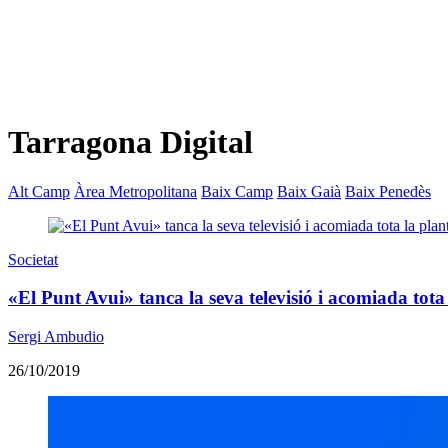
Tarragona Digital
Alt Camp
Àrea Metropolitana
Baix Camp
Baix Gaià
Baix Penedès
Societat
«El Punt Avui» tanca la seva televisió i acomiada tota 
Sergi Ambudio
26/10/2019