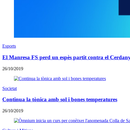
Esports
El Manresa FS perd un espès partit contra el Cerdanyo
26/10/2019
Societat
Continua la tònica amb sol i bones temperatures
26/10/2019