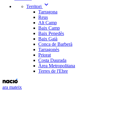
expand_more
Territori
Tarragona
Reus
Alt Camp
Baix Camp
Baix Penedès
Baix Gaià
Conca de Barberà
Tarragonès
Priorat
Costa Daurada
Àrea Metropolitana
Terres de l'Ebre
ara mateix