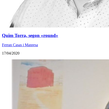
Quim Torra, segon «round»
Ferran Casas i Manresa
17/04/2020