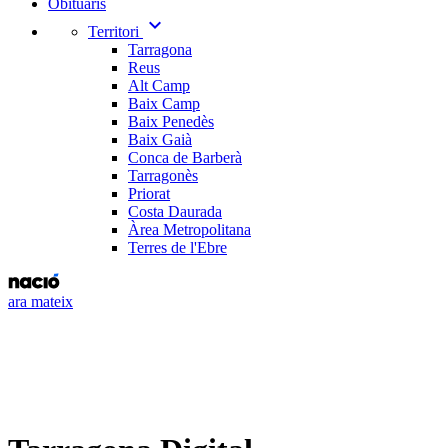
Obituaris
expand_more
Territori
Tarragona
Reus
Alt Camp
Baix Camp
Baix Penedès
Baix Gaià
Conca de Barberà
Tarragonès
Priorat
Costa Daurada
Àrea Metropolitana
Terres de l'Ebre
ara mateix