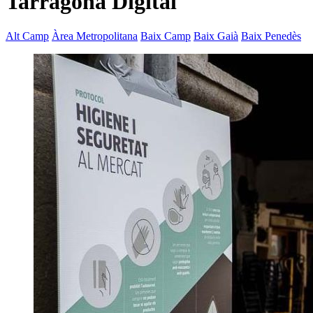
Tarragona Digital
Alt Camp
Àrea Metropolitana
Baix Camp
Baix Gaià
Baix Penedès