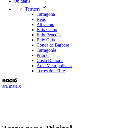
Obituaris
expand_more
Territori
Tarragona
Reus
Alt Camp
Baix Camp
Baix Penedès
Baix Gaià
Conca de Barberà
Tarragonès
Priorat
Costa Daurada
Àrea Metropolitana
Terres de l'Ebre
ara mateix