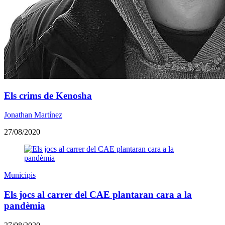
Els crims de Kenosha
Jonathan Martínez
27/08/2020
Municipis
Els jocs al carrer del CAE plantaran cara a la
pandèmia