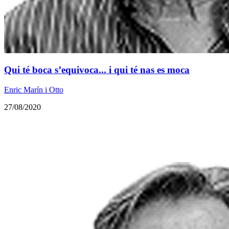
Qui té boca s’equivoca... i qui té nas es moca
Enric Marín i Otto
27/08/2020