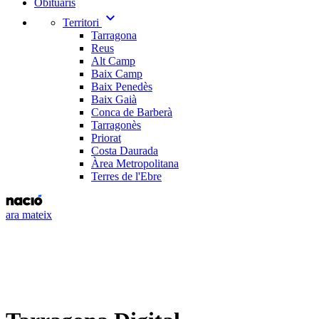
Obituaris
expand_more
Territori
Tarragona
Reus
Alt Camp
Baix Camp
Baix Penedès
Baix Gaià
Conca de Barberà
Tarragonès
Priorat
Costa Daurada
Àrea Metropolitana
Terres de l'Ebre
ara mateix