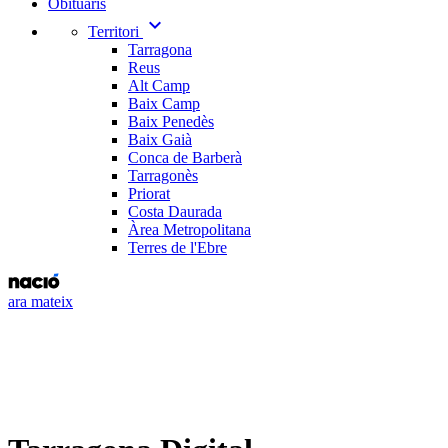
Obituaris
expand_more
Territori
Tarragona
Reus
Alt Camp
Baix Camp
Baix Penedès
Baix Gaià
Conca de Barberà
Tarragonès
Priorat
Costa Daurada
Àrea Metropolitana
Terres de l'Ebre
ara mateix