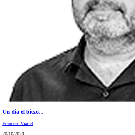
Un dia el bitxo...
Francesc Viadel
20/10/2020