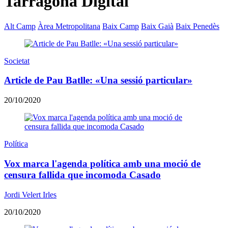
Tarragona Digital
Alt Camp
Àrea Metropolitana
Baix Camp
Baix Gaià
Baix Penedès
Societat
Article de Pau Batlle: «Una sessió particular»
20/10/2020
Política
Vox marca l'agenda política amb una moció de
censura fallida que incomoda Casado
Jordi Velert Irles
20/10/2020