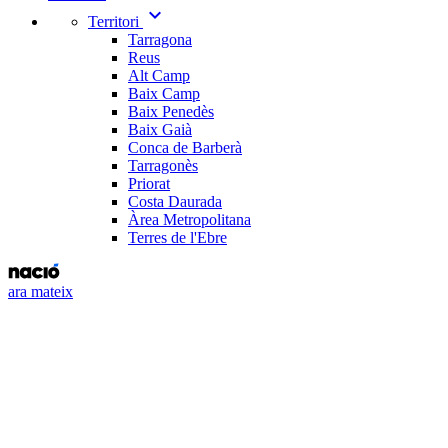
expand_more
Territori
Tarragona
Reus
Alt Camp
Baix Camp
Baix Penedès
Baix Gaià
Conca de Barberà
Tarragonès
Priorat
Costa Daurada
Àrea Metropolitana
Terres de l'Ebre
ara mateix