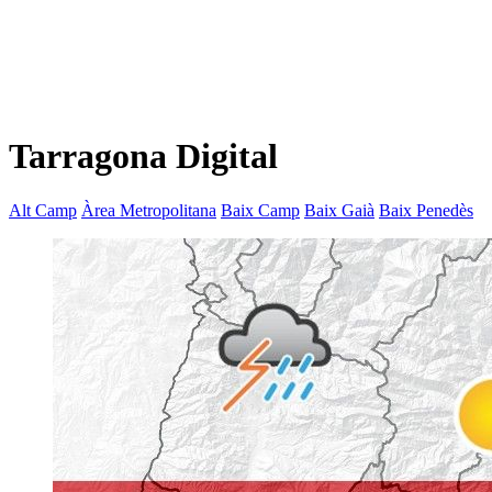
Tarragona Digital
Alt Camp
Àrea Metropolitana
Baix Camp
Baix Gaià
Baix Penedès