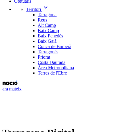
Obituaris
expand_more
Territori
Tarragona
Reus
Alt Camp
Baix Camp
Baix Penedès
Baix Gaià
Conca de Barberà
Tarragonès
Priorat
Costa Daurada
Àrea Metropolitana
Terres de l'Ebre
ara mateix