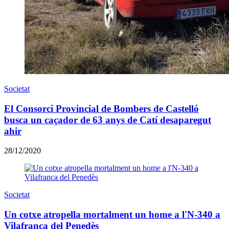
Societat
El Consorci Provincial de Bombers de Castelló
busca un caçador de 63 anys de Catí desaparegut
ahir
28/12/2020
Societat
Un cotxe atropella mortalment un home a l'N-340 a
Vilafranca del Penedès