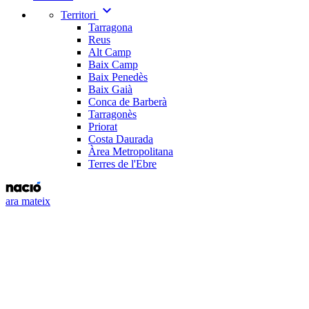
expand_more
Territori
Tarragona
Reus
Alt Camp
Baix Camp
Baix Penedès
Baix Gaià
Conca de Barberà
Tarragonès
Priorat
Costa Daurada
Àrea Metropolitana
Terres de l'Ebre
ara mateix