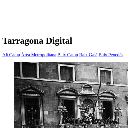
Tarragona Digital
Alt Camp
Àrea Metropolitana
Baix Camp
Baix Gaià
Baix Penedès