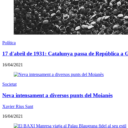
Política
17 d'abril de 1931: Catalunya passa de República a G
16/04/2021
Societat
Neva intensament a diversos punts del Moianès
Xavier Rius Sant
16/04/2021