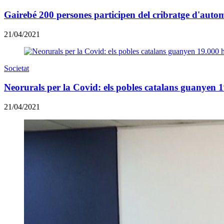
Gairebé 200 persones participen del cribratge d'auto
21/04/2021
Societat
Neorurals per la Covid: els pobles catalans guanyen 19
21/04/2021