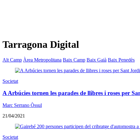
Tarragona Digital
Alt Camp
Àrea Metropolitana
Baix Camp
Baix Gaià
Baix Penedès
Societat
A Arbúcies tornen les parades de llibres i roses per Sa
Marc Serrano Òssul
21/04/2021
Societat