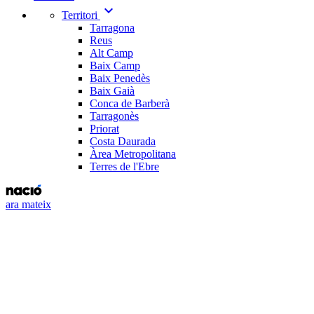
expand_more
Territori
Tarragona
Reus
Alt Camp
Baix Camp
Baix Penedès
Baix Gaià
Conca de Barberà
Tarragonès
Priorat
Costa Daurada
Àrea Metropolitana
Terres de l'Ebre
ara mateix