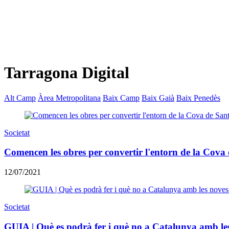
Tarragona Digital
Alt Camp
Àrea Metropolitana
Baix Camp
Baix Gaià
Baix Penedès
Societat
Comencen les obres per convertir l'entorn de la Cova 
12/07/2021
Societat
GUIA | Què es podrà fer i què no a Catalunya amb les