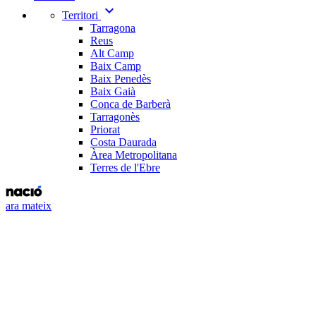
expand_more
Territori
Tarragona
Reus
Alt Camp
Baix Camp
Baix Penedès
Baix Gaià
Conca de Barberà
Tarragonès
Priorat
Costa Daurada
Àrea Metropolitana
Terres de l'Ebre
ara mateix